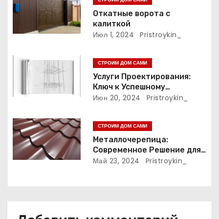
п
Откатные ворота с
о
калиткой
Июл 1, 2024
Pristroykin_
з
а
СТРОИМ ДОМ САМИ
Услуги Проектирования:
п
Ключ к Успешному
Реализации Ваших Идей
Июн 20, 2024
Pristroykin_
и
с
СТРОИМ ДОМ САМИ
Металлочерепица:
я
Современное Решение для
Крыши
Май 23, 2024
Pristroykin_
м