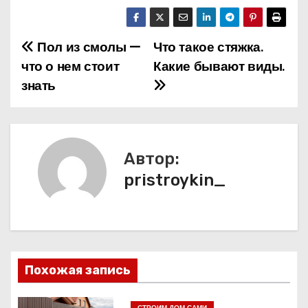
Пол из смолы —
Что такое стяжка.
Н
что о нем стоит
Какие бывают виды.
а
знать
в
и
Автор:
г
pristroykin_
а
ц
и
Похожая запись
я
СТРОИМ ДОМ САМИ