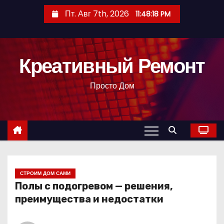
П
Пт. Авг 7th, 2026
11:48:19 PM
е
р
е
Креативный Ремонт
й
т
Просто Дом
и
к
с
о
д
е
р
СТРОИМ ДОМ САМИ
Полы с подогревом — решения,
ж
преимущества и недостатки
и
м