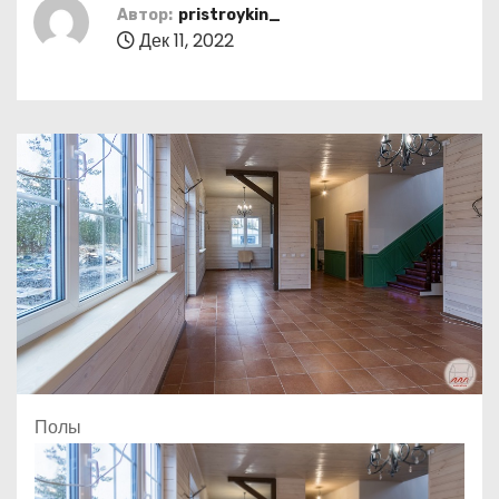
о
Автор:
pristroykin_
Дек 11, 2022
м
у
Полы