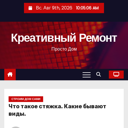
П
Вс. Авг 9th, 2026
10:05:07 AM
е
р
е
Креативный Ремонт
й
т
Просто Дом
и
к
с
о
д
е
р
СТРОИМ ДОМ САМИ
Что такое стяжка. Какие бывают
ж
виды.
и
м