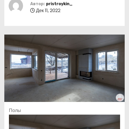
о
Автор:
pristroykin_
Дек 11, 2022
м
у
Полы