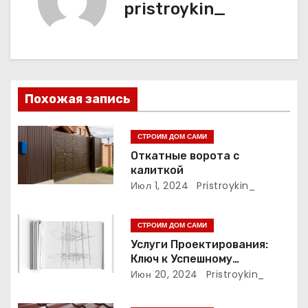
а
pristroykin_
ц
и
я
Похожая запись
п
СТРОИМ ДОМ САМИ
о
Откатные ворота с
калиткой
з
Июл 1, 2024
Pristroykin_
а
СТРОИМ ДОМ САМИ
п
Услуги Проектирования:
Ключ к Успешному
и
Реализации Ваших Идей
Июн 20, 2024
Pristroykin_
с