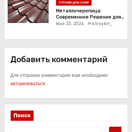
СТРОИМ ДОМ САМИ
я
Металлочерепица:
м
Современное Решение для
Крыши
Май 23, 2024
Pristroykin_
Добавить комментарий
Для отправки комментария вам необходимо
авторизоваться
.
Поиск