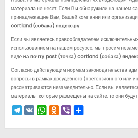
р
p
о
a
материала не несет. Если Вы обнаружили на нашем са
а
м
s
принадлежащие Вам, Вашей компании или организации
в
у
s
cortland (собака) яндекс.ру
и
n
Если вы являетесь правообладателем исключительных
т
i
использованием на нашем ресурсе, мы просим незаме
ь
k
виде
на почту post (точка) cortland (собака) яндек
i
Согласно действующим нормам законодательства адми
вопросы в рамках досудебного (претензионного или и
рассматриваются незамедлительно. Если вы являетес
материалы, которые размещены на сайте, то они буду
T
V
W
O
Vi
О
el
K
h
d
b
тп
e
a
n
er
р