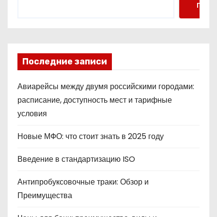
Поис
а
ц
и
Последние записи
я
Авиарейсы между двумя российскими городами:
з
расписание, доступность мест и тарифные
а
условия
п
Новые МФО: что стоит знать в 2025 году
и
Введение в стандартизацию ISO
с
Антипробуксовочные траки: Обзор и
е
Преимущества
й