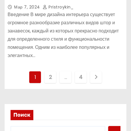
Мар 7, 2024
Pristroykin_
Введение В мире дизайна интерьера существует
огромное разнообразие различных видов штор и
занавесок, каждый из которых прекрасно подходит
для определенного стиля и функциональности
помещения. Одним из наиболее популярных и
элегантных…
П
1
2
…
4
а
г
и
Поиск
н