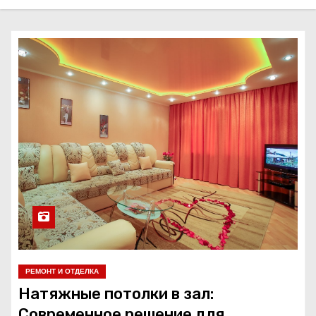
о
м
у
РЕМОНТ И ОТДЕЛКА
Натяжные потолки в зал:
Современное решение для