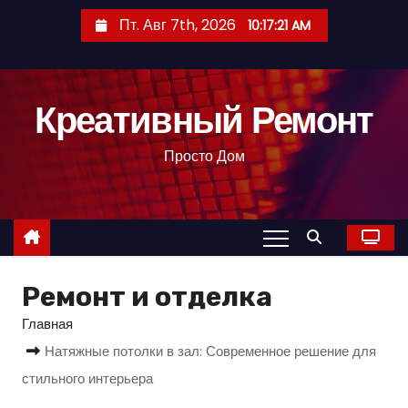
П
Пт. Авг 7th, 2026
10:17:23 AM
е
р
е
Креативный Ремонт
й
т
Просто Дом
и
к
с
о
д
Ремонт и отделка
е
р
Главная
ж
Натяжные потолки в зал: Современное решение для
и
стильного интерьера
м