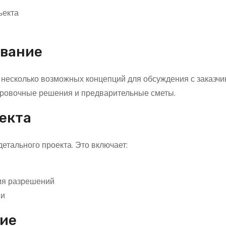
ъекта
ование
 несколько возможных концепций для обсуждения с заказчи
ировочные решения и предварительные сметы.
оекта
етального проекта. Это включает:
ия разрешений
ми
ние