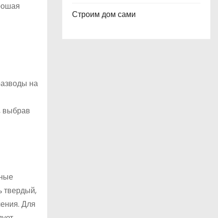
рошая
Строим дом сами
разводы на
, выбрав
ьные
ь твердый,
чения. Для
дует