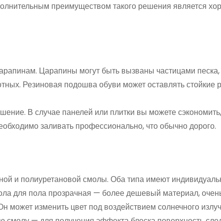
полнительным преимуществом такого решения является хо
царапинам. Царапины могут быть вызваны частицами песка,
ных. Резиновая подошва обуви может оставлять стойкие 
шение. В случае панелей или плитки вы можете сэкономить
необходимо заливать профессионально, что обычно дорого.
ной и полиуретановой смолы. Оба типа имеют индивидуал
мола для пола прозрачная — более дешевый материал, очен
Он может изменить цвет под воздействием солнечного излу
ю смолу — для получения эффекта блеска поверхность сле