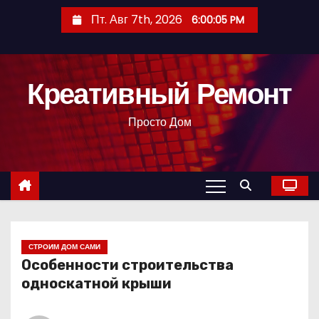
П
Пт. Авг 7th, 2026
6:00:06 PM
е
р
е
Креативный Ремонт
й
т
Просто Дом
и
к
с
о
д
е
р
СТРОИМ ДОМ САМИ
Особенности строительства
ж
односкатной крыши
и
м