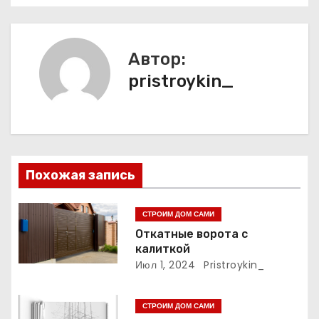
в
и
Автор:
г
pristroykin_
а
ц
и
Похожая запись
я
п
СТРОИМ ДОМ САМИ
Откатные ворота с
о
калиткой
Июл 1, 2024
Pristroykin_
з
а
СТРОИМ ДОМ САМИ