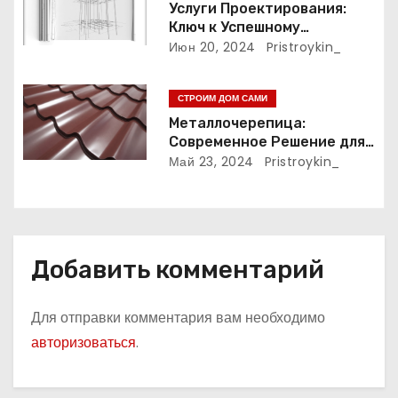
Услуги Проектирования:
п
Ключ к Успешному
Реализации Ваших Идей
Июн 20, 2024
Pristroykin_
и
с
СТРОИМ ДОМ САМИ
Металлочерепица:
я
Современное Решение для
Крыши
Май 23, 2024
Pristroykin_
м
Добавить комментарий
Для отправки комментария вам необходимо
авторизоваться
.