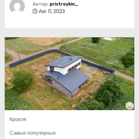
о
Автор:
pristroykin_
Авг 11, 2023
м
у
Кровля
Самые популярные