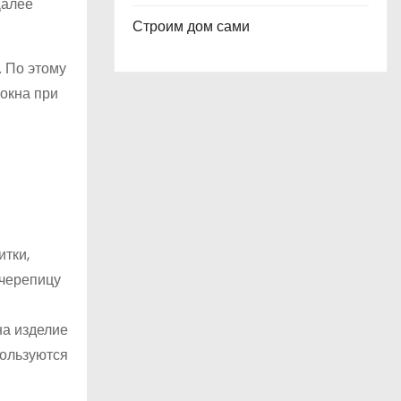
Далее
Строим дом сами
. По этому
окна при
итки,
 черепицу
В
на изделие
пользуются