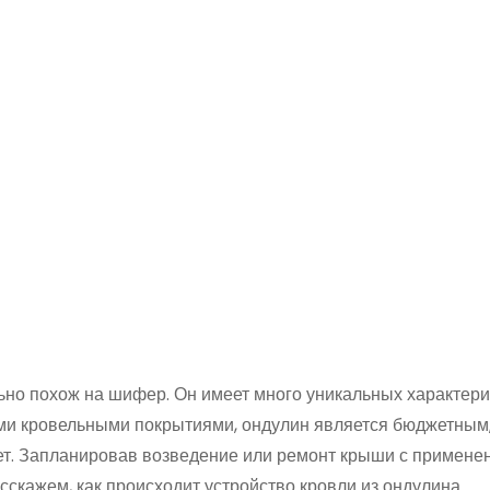
но похож на шифер. Он имеет много уникальных характери
ими кровельными покрытиями, ондулин является бюджетным,
ет. Запланировав возведение или ремонт крыши с примене
сскажем, как происходит устройство кровли из ондулина.