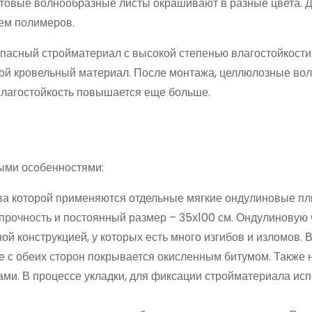
Готовые волнообразные листы окрашивают в разные цвета. 
ем полимеров.
зопасный стройматериал с высокой степенью влагостойкости
гой кровельный материал. После монтажа, целлюлозные вол
 влагостойкость повышается еще больше.
ыми особенностями:
ва которой применяются отдельные мягкие ондулиновые пл
прочность и постоянный размер – 35х100 см. Ондулиновую
й конструкцией, у которых есть много изгибов и изломов. 
е с обеих сторон покрывается окисленным битумом. Также 
ми. В процессе укладки, для фиксации стройматериала ис