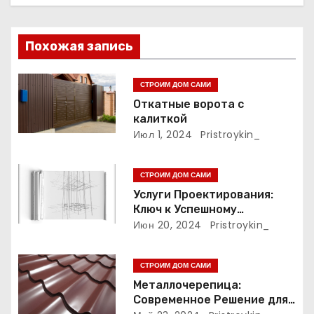
ц
и
Похожая запись
я
п
СТРОИМ ДОМ САМИ
Откатные ворота с
о
калиткой
Июл 1, 2024
Pristroykin_
з
а
СТРОИМ ДОМ САМИ
Услуги Проектирования:
п
Ключ к Успешному
Реализации Ваших Идей
Июн 20, 2024
Pristroykin_
и
с
СТРОИМ ДОМ САМИ
Металлочерепица:
я
Современное Решение для