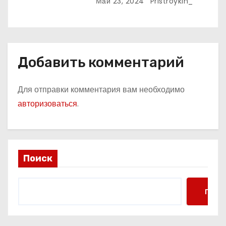
Крыши
Май 23, 2024
Pristroykin_
м
Добавить комментарий
Для отправки комментария вам необходимо
авторизоваться
.
Поиск
Поис