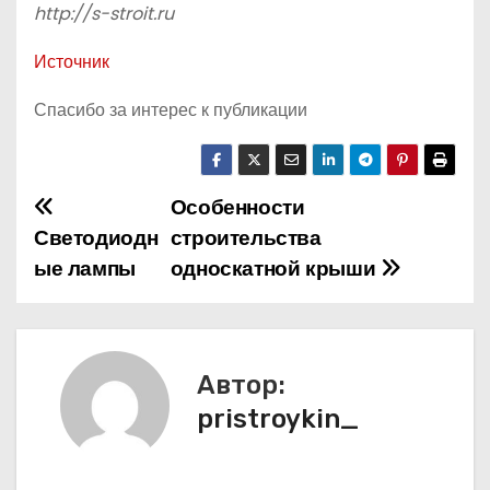
http://s-stroit.ru
Источник
Спасибо за интерес к публикации
Особенности
Н
Светодиодн
строительства
а
ые лампы
односкатной крыши
в
и
Автор:
г
pristroykin_
а