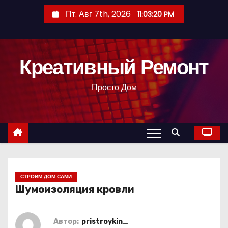
П
Пт. Авг 7th, 2026
11:03:21 PM
е
р
е
Креативный Ремонт
й
т
Просто Дом
и
к
с
о
д
е
р
СТРОИМ ДОМ САМИ
Шумоизоляция кровли
ж
и
м
Автор:
pristroykin_