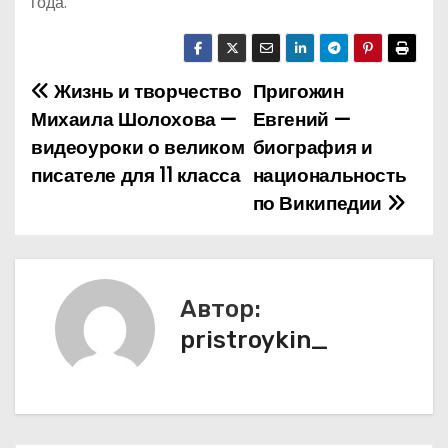
года.
Жизнь и творчество
Пригожин
Н
Михаила Шолохова —
Евгений —
а
видеоуроки о великом
биография и
писателе для 11 класса
национальность
в
по Википедии
и
г
а
Автор:
pristroykin_
ц
и
я