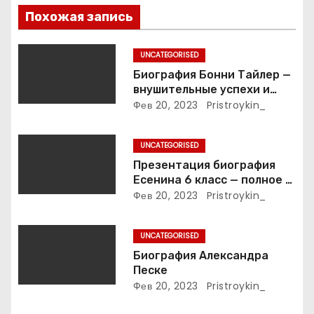
п
Похожая запись
о
UNCATEGORISED
з
Биография Бонни Тайлер —
внушительные успехи и
а
интимные подробности
Фев 20, 2023
Pristroykin_
жизни великой певицы
п
UNCATEGORISED
и
Презентация биография
Есенина 6 класс — полное и
с
подробное описание жизни
Фев 20, 2023
Pristroykin_
и творчества выдающегося
я
русского поэта
UNCATEGORISED
м
Биография Александра
Песке
Фев 20, 2023
Pristroykin_