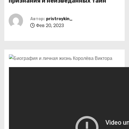
признания и неизведанных тайн
о
м
Автор:
pristroykin_
у
Фев 20, 2023