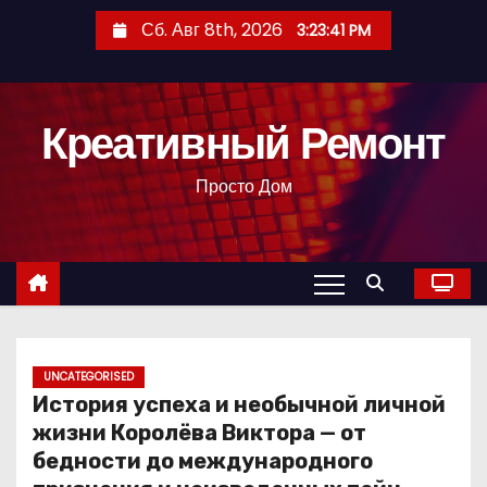
П
Сб. Авг 8th, 2026
3:23:42 PM
е
р
е
Креативный Ремонт
й
т
Просто Дом
и
к
с
о
д
е
р
UNCATEGORISED
История успеха и необычной личной
ж
жизни Королёва Виктора — от
и
бедности до международного
м