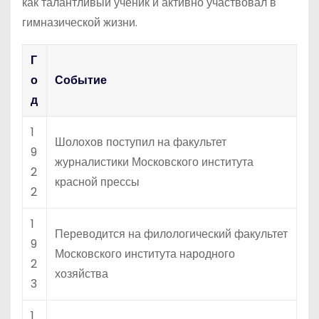
как талантливый ученик и активно участвовал в
гимназической жизни.
Г
о
Событие
д
1
Шолохов поступил на факультет
9
журналистики Московского института
2
красной прессы
2
1
Переводится на филологический факультет
9
Московского института народного
2
хозяйства
3
1