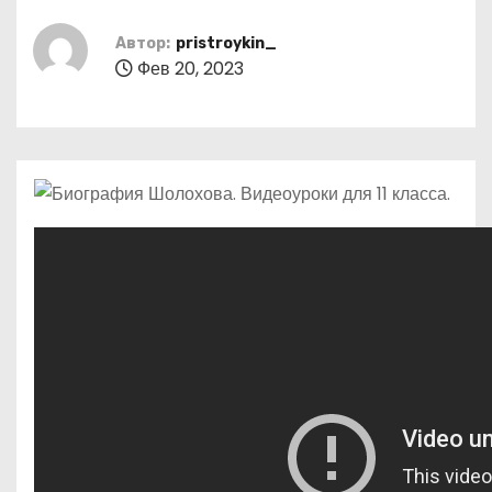
о
м
Автор:
pristroykin_
Фев 20, 2023
у