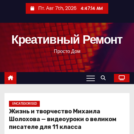
П
Пт. Авг 7th, 2026
4:47:15 AM
е
р
е
Креативный Ремонт
й
т
Просто Дом
и
к
с
о
д
е
р
UNCATEGORISED
Жизнь и творчество Михаила
ж
Шолохова — видеоуроки о великом
и
писателе для 11 класса
м