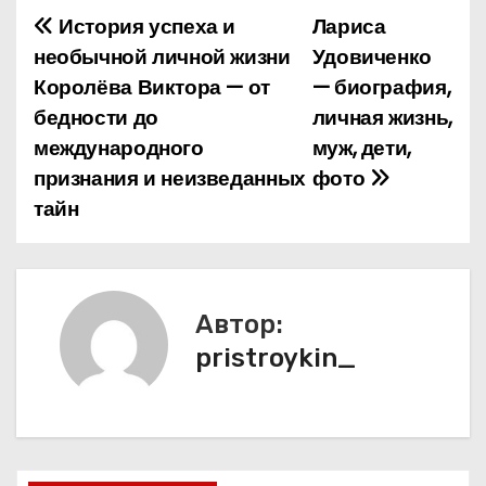
История успеха и
Лариса
Н
необычной личной жизни
Удовиченко
а
Королёва Виктора — от
— биография,
бедности до
личная жизнь,
в
международного
муж, дети,
и
признания и неизведанных
фото
тайн
г
а
ц
Автор:
и
pristroykin_
я
п