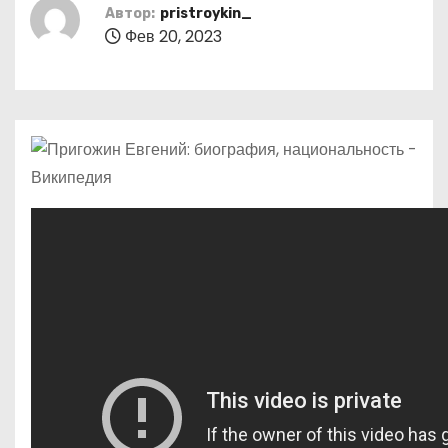
о
Автор:
pristroykin_
Фев 20, 2023
м
у