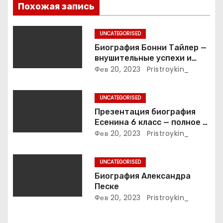
о
Похожая запись
з
UNCATEGORISED
а
Биография Бонни Тайлер —
внушительные успехи и
п
интимные подробности
Фев 20, 2023
Pristroykin_
жизни великой певицы
и
UNCATEGORISED
с
Презентация биография
Есенина 6 класс — полное и
я
подробное описание жизни
Фев 20, 2023
Pristroykin_
и творчества выдающегося
м
русского поэта
UNCATEGORISED
Биография Александра
Песке
Фев 20, 2023
Pristroykin_