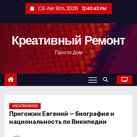
П
Сб. Авг 8th, 2026
12:40:44 PM
е
р
е
Креативный Ремонт
й
т
Просто Дом
и
к
с
о
д
е
р
UNCATEGORISED
Пригожин Евгений — биография и
ж
национальность по Википедии
и
м