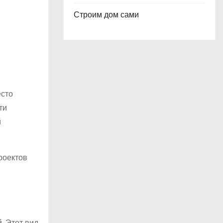
Строим дом сами
есто
ти
й
роектов
. Этот вид