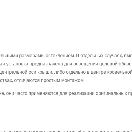
льшими размерами, остеклением. В отдельных случаях, вм
ная установка предназначена для освещения целевой облас
центральной оси крыши, либо отдельно в центре кровельно
нствах, отличаются простым монтажом.
е, они часто применяются для реализации оригинальных п
ьные модели имеют корпус, который выступает над крышей