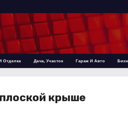
И Отделка
Дача, Участок
Гараж И Авто
Бизн
 плоской крыше