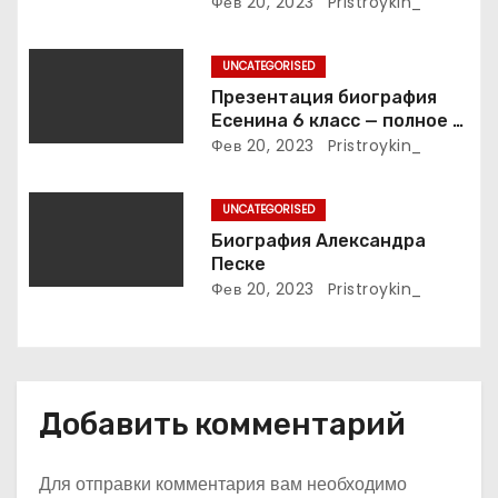
интимные подробности
Фев 20, 2023
Pristroykin_
п
жизни великой певицы
и
UNCATEGORISED
Презентация биография
с
Есенина 6 класс — полное и
подробное описание жизни
Фев 20, 2023
Pristroykin_
я
и творчества выдающегося
русского поэта
м
UNCATEGORISED
Биография Александра
Песке
Фев 20, 2023
Pristroykin_
Добавить комментарий
Для отправки комментария вам необходимо