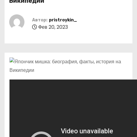
Википедии
о
м
Автор:
pristroykin_
у
Фев 20, 2023