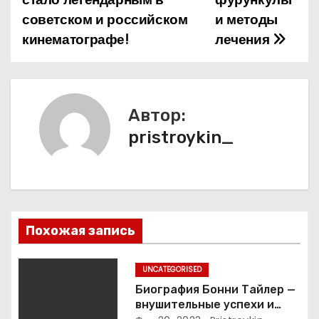
в
советском и российском
и методы
и
кинематографе!
лечения
г
а
Автор:
ц
pristroykin_
и
я
п
Похожая запись
о
з
UNCATEGORISED
Биография Бонни Тайлер —
а
внушительные успехи и