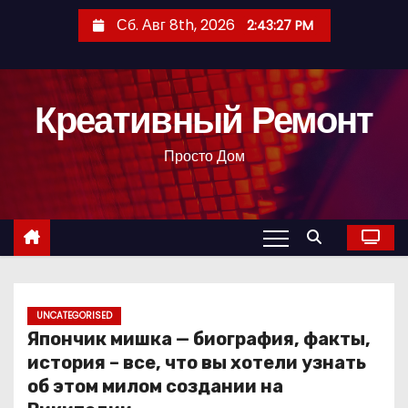
П
Сб. Авг 8th, 2026
2:43:28 PM
е
р
е
Креативный Ремонт
й
т
Просто Дом
и
к
с
о
д
е
р
UNCATEGORISED
Япончик мишка — биография, факты,
ж
история – все, что вы хотели узнать
и
об этом милом создании на
м