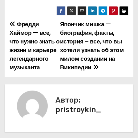
Фредди
Япончик мишка —
Н
Хаймор — все,
биография, факты,
а
что нужно знать о
история – все, что вы
жизни и карьере
хотели узнать об этом
в
легендарного
милом создании на
и
музыканта
Википедии
г
а
Автор:
ц
pristroykin_
и
я