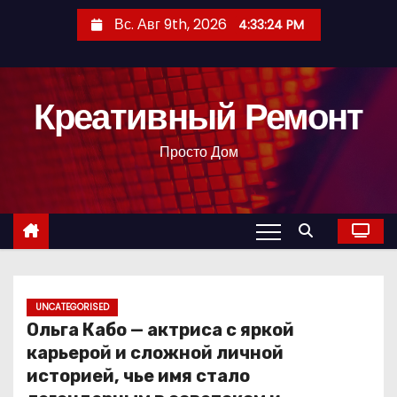
П
Вс. Авг 9th, 2026
4:33:25 PM
е
р
е
Креативный Ремонт
й
т
Просто Дом
и
к
с
о
д
е
р
UNCATEGORISED
Ольга Кабо — актриса с яркой
ж
карьерой и сложной личной
и
историей, чье имя стало
м