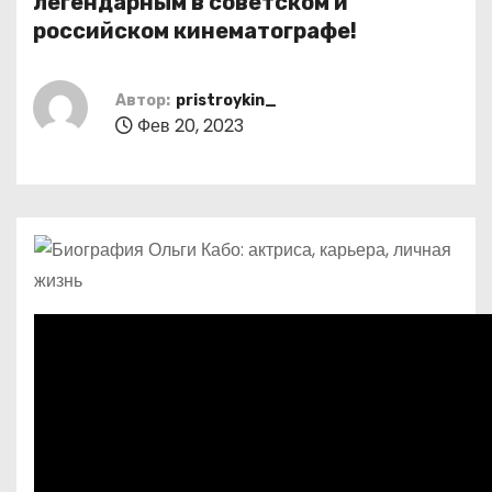
легендарным в советском и
о
российском кинематографе!
м
у
Автор:
pristroykin_
Фев 20, 2023