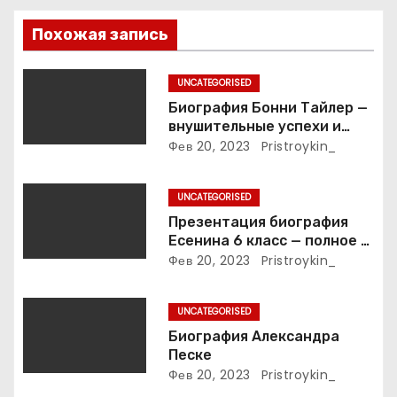
п
Похожая запись
о
з
UNCATEGORISED
Биография Бонни Тайлер —
а
внушительные успехи и
интимные подробности
Фев 20, 2023
Pristroykin_
п
жизни великой певицы
и
UNCATEGORISED
Презентация биография
с
Есенина 6 класс — полное и
подробное описание жизни
Фев 20, 2023
Pristroykin_
я
и творчества выдающегося
русского поэта
м
UNCATEGORISED
Биография Александра
Песке
Фев 20, 2023
Pristroykin_