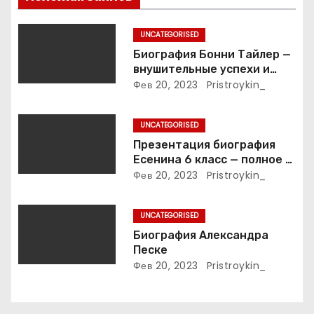
п
о
UNCATEGORISED
з
Биография Бонни Тайлер —
внушительные успехи и
а
интимные подробности
Фев 20, 2023
Pristroykin_
жизни великой певицы
п
UNCATEGORISED
и
Презентация биография
Есенина 6 класс — полное и
с
подробное описание жизни
Фев 20, 2023
Pristroykin_
и творчества выдающегося
я
русского поэта
UNCATEGORISED
м
Биография Александра
Песке
Фев 20, 2023
Pristroykin_