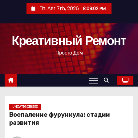
П
Пт. Авг 7th, 2026
8:09:03 PM
е
р
е
Креативный Ремонт
й
т
Просто Дом
и
к
с
о
д
е
р
UNCATEGORISED
Воспаление фурункула: стадии
ж
развития
и
м