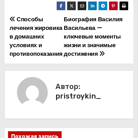
Способы
Биография Василия
Н
лечения жировика
Васильева —
а
в домашних
ключевые моменты
условиях и
жизни и значимые
в
противопоказания
достижения
и
г
а
Автор:
pristroykin_
ц
и
я
Похожая запись