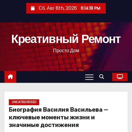
П
Сб. Авг 8th, 2026
6:14:19 PM
е
р
е
Креативный Ремонт
й
т
Просто Дом
и
к
с
о
д
е
р
UNCATEGORISED
Биография Василия Васильева —
ж
ключевые моменты жизни и
и
значимые достижения
м