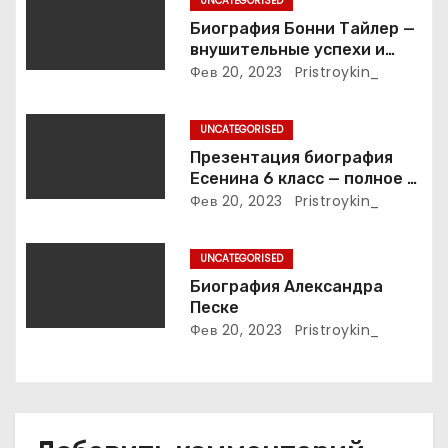
UNCATEGORISED
о
Биография Бонни Тайлер —
внушительные успехи и
з
интимные подробности
Фев 20, 2023
Pristroykin_
жизни великой певицы
а
UNCATEGORISED
п
Презентация биография
Есенина 6 класс — полное и
и
подробное описание жизни
Фев 20, 2023
Pristroykin_
и творчества выдающегося
с
русского поэта
UNCATEGORISED
я
Биография Александра
м
Песке
Фев 20, 2023
Pristroykin_