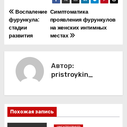
Воспаление
Симптоматика
Н
фурункула:
проявления фурункулов
а
стадии
на женских интимных
развития
местах
в
и
г
Автор:
а
pristroykin_
ц
и
я
Похожая запись
п