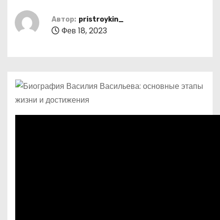
о
м
Автор:
pristroykin_
Фев 18, 2023
у