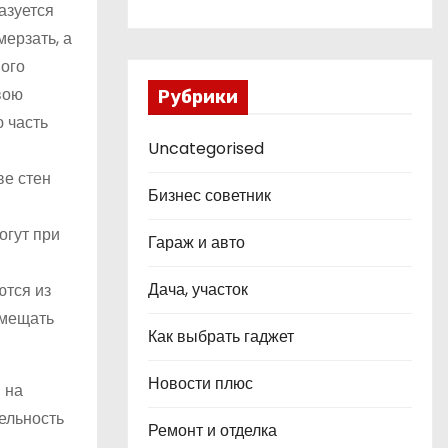
азуется
мерзать, а
ного
вою
Рубрики
ю часть
Uncategorised
ве стен
Бизнес советник
огут при
Гараж и авто
Дача, участок
ются из
змещать
Как выбрать гаджет
Новости плюс
 на
ельность
Ремонт и отделка