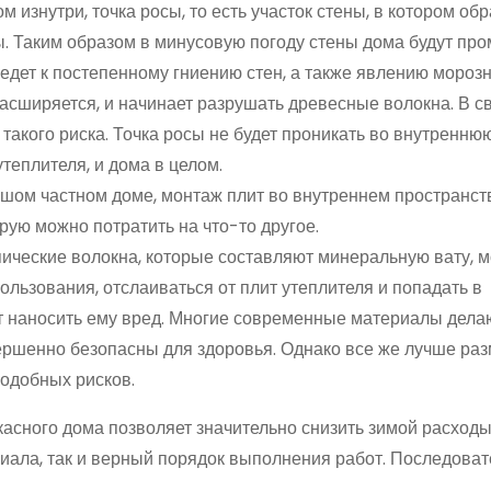
 изнутри, точка росы, то есть участок стены, в котором обр
ы. Таким образом в минусовую погоду стены дома будут про
иведет к постепенному гниению стен, а также явлению мороз
 расширяется, и начинает разрушать древесные волокна. В с
такого риска. Точка росы не будет проникать во внутренню
утеплителя, и дома в целом.
шом частном доме, монтаж плит во внутреннем пространст
рую можно потратить на что-то другое.
пические волокна, которые составляют минеральную вату, м
ользования, отслаиваться от плит утеплителя и попадать в
ут наносить ему вред. Многие современные материалы дела
ершенно безопасны для здоровья. Однако все же лучше ра
подобных рисков.
касного дома позволяет значительно снизить зимой расходы
иала, так и верный порядок выполнения работ. Последоват