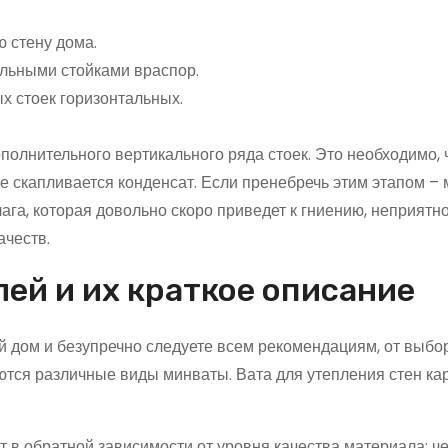
ю стену дома.
льными стойками враспор.
х стоек горизонтальных.
олнительного вертикального ряда стоек. Это необходимо,
е скапливается конденсат. Если пренебречь этим этапом –
лага, которая довольно скоро приведет к гниению, неприятн
ачеств.
ей и их краткое описание
ый дом и безупречно следуете всем рекомендациям, от выбо
ются различные виды минваты. Вата для утепления стен ка
т в обратной зависимости от уровня качества материала: че