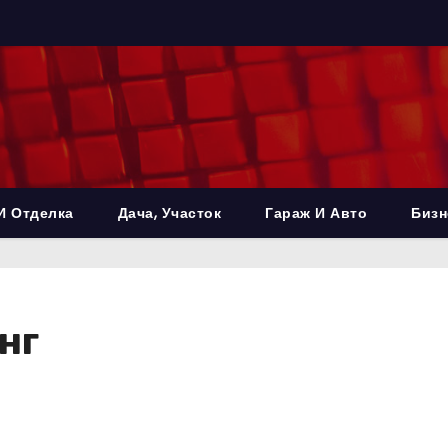
И Отделка
Дача, Участок
Гараж И Авто
Бизн
нг