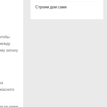
Строим дом сами
 чтобы
 между
ому запаху
ра
ркасного
м он ниже,