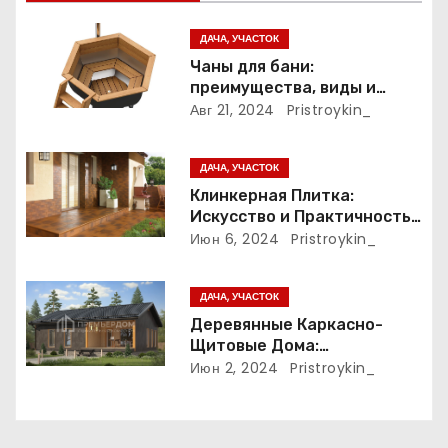
я
ДАЧА, УЧАСТОК
п
Чаны для бани:
преимущества, виды и
о
особенности
Авг 21, 2024
Pristroykin_
использования
з
ДАЧА, УЧАСТОК
а
Клинкерная Плитка:
Искусство и Практичность
п
в Одном Материале
Июн 6, 2024
Pristroykin_
и
ДАЧА, УЧАСТОК
с
Деревянные Каркасно-
Щитовые Дома:
я
Экологичность и
Июн 2, 2024
Pristroykin_
Практичность
м