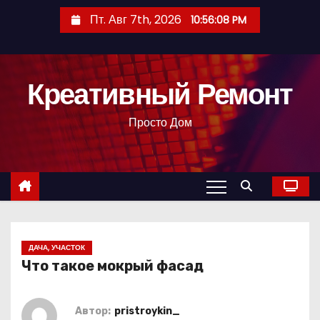
П
Пт. Авг 7th, 2026
10:56:09 PM
е
р
е
Креативный Ремонт
й
т
Просто Дом
и
к
с
о
д
е
р
ДАЧА, УЧАСТОК
Что такое мокрый фасад
ж
и
м
Автор:
pristroykin_