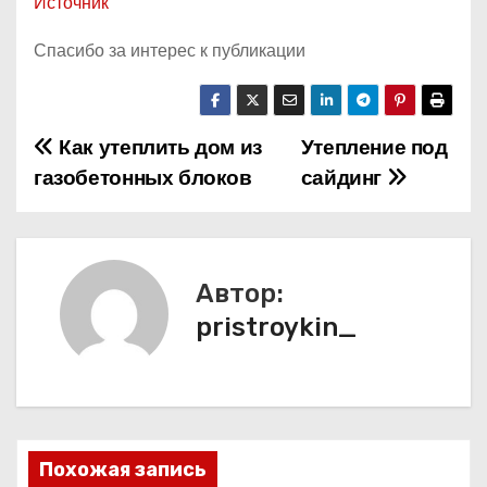
Источник
Спасибо за интерес к публикации
Как утеплить дом из
Утепление под
Н
газобетонных блоков
сайдинг
а
в
и
Автор:
pristroykin_
г
а
ц
и
Похожая запись