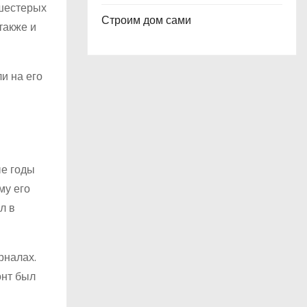
 шестерых
Строим дом сами
также и
и на его
ые годы
му его
л в
рналах.
онт был