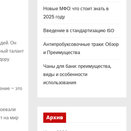
Новые МФО: что стоит знать в
2025 году
Введение в стандартизацию ISO
юдей. Он
Антипробуксовочные траки: Обзор
йный талант
и Преимущества
едору
Чаны для бани: преимущества,
виды и особенности
использования
ение – это
воевали
т на мир
Архив