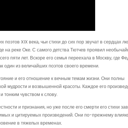
х поэтов XIX века, чьи стихи до сих пор звучат в сердцах л
де на реке Оке. С самого детства Тютчев проявил необыча
сего пяти лет. Вскоре его семья переехала в Москву, где Ф
ак один из величайших поэтов своего времени.
тояние и его отношение к вечным темам жизни. Они полны
ой мудрости и возвышенной красоты. Каждое его произвед
 тонким чувством к слову.
тности и признания, но уже после его смерти его стихи за
бимых и цитируемых произведений. Они по-прежнему влияю
новение в тяжелых временах.