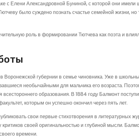
аке с Елени Александровной Буниной, с которой они имели
 Тютчеву было суждено познать счастье семейной жизни, но 
чительную роль в формировании Тютчева как поэта и влиял
аботы
а в Воронежской губернии в семье чиновника. Уже в школьн
авшиеся необычайными для мальчика его возраста. Поэто
я всестороннего образования. В 1884 году Балмонт поступи
акультет, которым он успешно окончил через пять лет.
публиковать свои первые стихотворения в литературных жу
 критиков своей оригинальностью и глубиной мысли. Балм
своего времени.