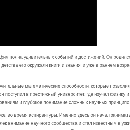
афия полна удивительных событий и достижений. Он родилс
детства его окружали книги и знания, и уже в раннем возра
ючительные математические способности, которые позволи
он поступил в престижный университет, где изучал физику и
едованиям и глубокое понимание сложных научных принципо
же, во время аспирантуры. Именно здесь он начал занимат
ек внимание научного сообщества и стал известным в узких