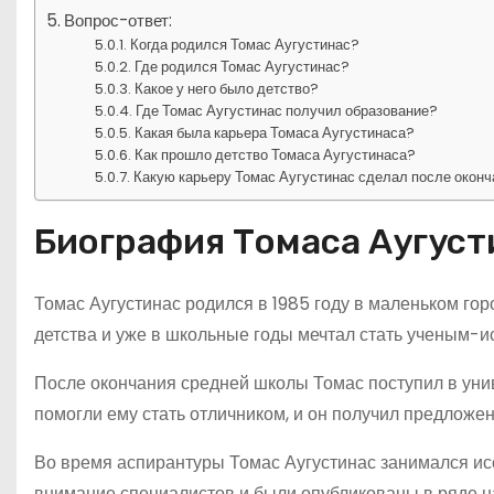
Вопрос-ответ:
Когда родился Томас Аугустинас?
Где родился Томас Аугустинас?
Какое у него было детство?
Где Томас Аугустинас получил образование?
Какая была карьера Томаса Аугустинаса?
Как прошло детство Томаса Аугустинаса?
Какую карьеру Томас Аугустинас сделал после оконч
Биография Томаса Аугуст
Томас Аугустинас родился в 1985 году в маленьком гор
детства и уже в школьные годы мечтал стать ученым-и
После окончания средней школы Томас поступил в униве
помогли ему стать отличником, и он получил предложе
Во время аспирантуры Томас Аугустинас занимался ис
внимание специалистов и были опубликованы в ряде н