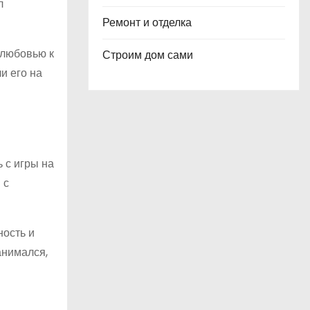
л
Ремонт и отделка
 любовью к
Строим дом сами
и его на
 с игры на
 с
ность и
анимался,