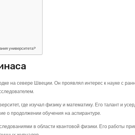
ания университета?
инаса
одке на севере Швеции. Он проявлял интерес к науке с ран
сследователем.
рситет, где изучал физику и математику. Его талант и усе
ние о продолжении обучения на аспирантуре.
следованиями в области квантовой физики. Его работы при
аучных журналов.