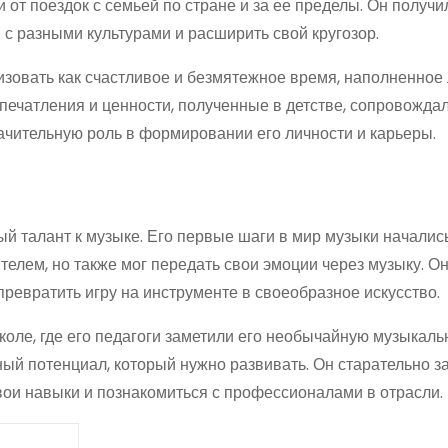
от поездок с семьей по стране и за ее пределы. Он получи
 с разными культурами и расширить свой кругозор.
изовать как счастливое и безмятежное время, наполненное
впечатления и ценности, полученные в детстве, сопровождал
ачительную роль в формировании его личности и карьеры.
ый талант к музыке. Его первые шаги в мир музыки начались
елем, но также мог передать свои эмоции через музыку. Он
ревратить игру на инструменте в своеобразное искусство.
ле, где его педагоги заметили его необычайную музыкаль
мный потенциал, который нужно развивать. Он старательно з
вои навыки и познакомиться с профессионалами в отрасли.