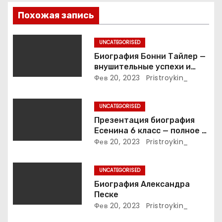
п
Похожая запись
о
з
UNCATEGORISED
Биография Бонни Тайлер —
а
внушительные успехи и
интимные подробности
Фев 20, 2023
Pristroykin_
п
жизни великой певицы
и
UNCATEGORISED
Презентация биография
с
Есенина 6 класс — полное и
подробное описание жизни
Фев 20, 2023
Pristroykin_
я
и творчества выдающегося
русского поэта
м
UNCATEGORISED
Биография Александра
Песке
Фев 20, 2023
Pristroykin_