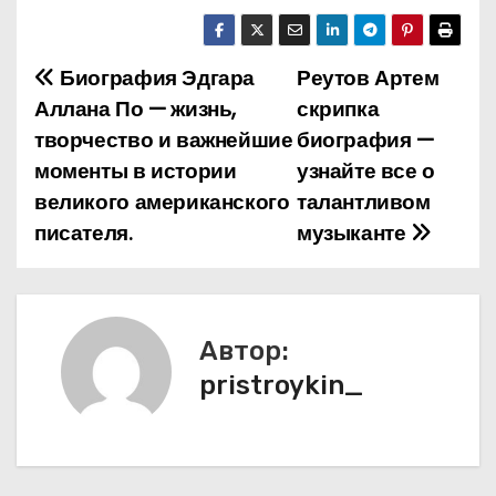
Биография Эдгара
Реутов Артем
Н
Аллана По — жизнь,
скрипка
а
творчество и важнейшие
биография —
моменты в истории
узнайте все о
в
великого американского
талантливом
и
писателя.
музыканте
г
а
Автор:
ц
pristroykin_
и
я