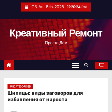
П
Сб. Авг 8th, 2026
12:20:25 PM
е
р
е
Креативный Ремонт
й
т
Просто Дом
и
к
с
о
д
е
р
UNCATEGORISED
Шипицы: виды заговоров для
ж
избавления от нароста
и
м