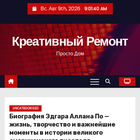
П
Вс. Авг 9th, 2026
9:01:41 AM
е
р
е
Креативный Ремонт
й
т
Просто Дом
и
к
с
о
д
е
р
UNCATEGORISED
Биография Эдгара Аллана По —
ж
жизнь, творчество и важнейшие
и
моменты в истории великого
м