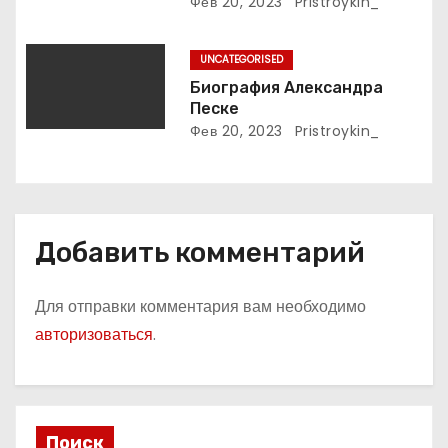
подробное описание жизни
Фев 20, 2023
Pristroykin_
я
и творчества выдающегося
русского поэта
м
UNCATEGORISED
Биография Александра
Песке
Фев 20, 2023
Pristroykin_
Добавить комментарий
Для отправки комментария вам необходимо
авторизоваться
.
Поиск