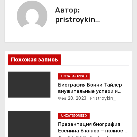
а
Автор:
ц
pristroykin_
и
я
п
Похожая запись
о
з
UNCATEGORISED
Биография Бонни Тайлер —
а
внушительные успехи и
интимные подробности
Фев 20, 2023
Pristroykin_
п
жизни великой певицы
и
UNCATEGORISED
Презентация биография
с
Есенина 6 класс — полное и