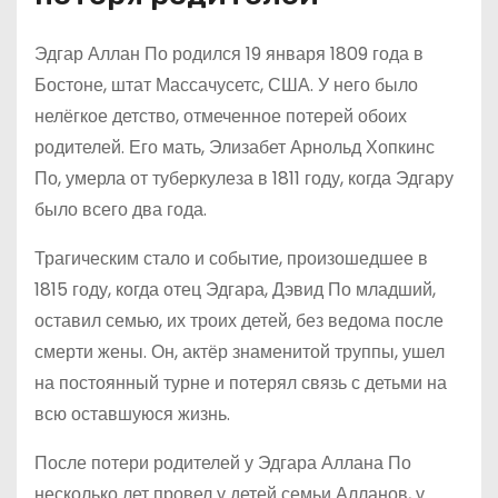
Эдгар Аллан По родился 19 января 1809 года в
Бостоне, штат Массачусетс, США. У него было
нелёгкое детство, отмеченное потерей обоих
родителей. Его мать, Элизабет Арнольд Хопкинс
По, умерла от туберкулеза в 1811 году, когда Эдгару
было всего два года.
Трагическим стало и событие, произошедшее в
1815 году, когда отец Эдгара, Дэвид По младший,
оставил семью, их троих детей, без ведома после
смерти жены. Он, актёр знаменитой труппы, ушел
на постоянный турне и потерял связь с детьми на
всю оставшуюся жизнь.
После потери родителей у Эдгара Аллана По
несколько лет провел у детей семьи Алланов, у