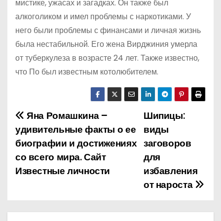
мистике, ужасах и загадках. Он также был
алкоголиком и имел проблемы с наркотиками. У
него были проблемы с финансами и личная жизнь
была нестабильной. Его жена Вирджиния умерла
от туберкулеза в возрасте 24 лет. Также известно,
что По был известным котолюбителем.
Яна Ромашкина –
Шипицы:
Н
удивительные факты о ее
виды
а
биографии и достижениях
заговоров
со всего мира. Сайт
для
в
Известные личности
избавления
и
от нароста
г