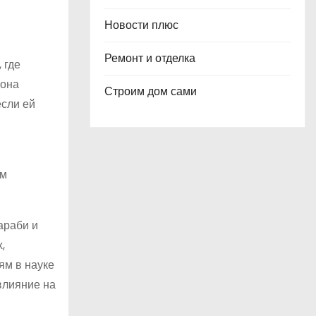
Новости плюс
Ремонт и отделка
 где
 она
Строим дом сами
если ей
ом
араби и
,
ям в науке
влияние на