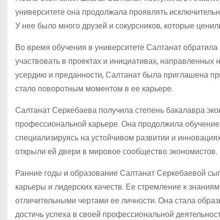
университете она продолжала проявлять исключительны
У нее было много друзей и сокурсников, которые ценил
Во время обучения в университете Салтанат обратила 
участвовать в проектах и инициативах, направленных 
усердию и преданности, Салтанат была приглашена при
стало поворотным моментом в ее карьере.
Салтанат Серкебаева получила степень бакалавра экон
профессиональной карьере. Она продолжила обучение и
специализируясь на устойчивом развитии и инновация
открыли ей двери в мировое сообщество экономистов.
Ранние годы и образование Салтанат Серкебаевой с
карьеры и лидерских качеств. Ее стремление к знаниям
отличительными чертами ее личности. Она стала образ
достичь успеха в своей профессиональной деятельност