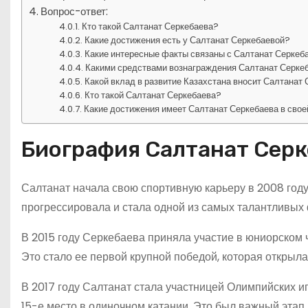
Вопрос-ответ:
Кто такой Салтанат Серкебаева?
Какие достижения есть у Салтанат Серкебаевой?
Какие интересные факты связаны с Салтанат Серкеб
Какими средствами вознаграждения Салтанат Серкеб
Какой вклад в развитие Казахстана вносит Салтанат
Кто такой Салтанат Серкебаева?
Какие достижения имеет Салтанат Серкебаева в свое
Биография Салтанат Сер
Салтанат начала свою спортивную карьеру в 2008 году,
прогрессировала и стала одной из самых талантливых 
В 2015 году Серкебаева приняла участие в юниорском 
Это стало ее первой крупной победой, которая открыл
В 2017 году Салтанат стала участницей Олимпийских иг
15-е место в одиночном катании. Это был важный этап 