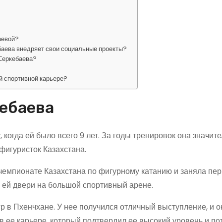
аевой?
аева внедряет свои социальные проекты?
 Серкебаева?
й спортивной карьере?
кебаева
 когда ей было всего 9 лет. За годы тренировок она значит
фигуристок Казахстана.
чемпионате Казахстана по фигурному катанию и заняла пер
а ей двери на большой спортивный арене.
р в Пхенчхане. У нее получился отличный выступление, и о
в ее карьере, который подтвердил ее высокий уровень и по