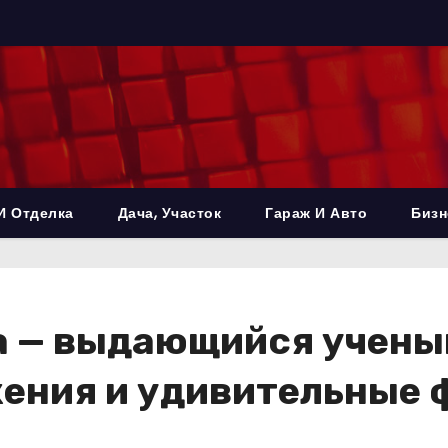
И Отделка
Дача, Участок
Гараж И Авто
Бизн
а — выдающийся учены
ения и удивительные 