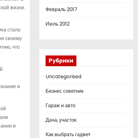
кой жизни.
Февраль 2017
Июль 2012
Она стала
ря своему
тию, что
Рубрики
й
Uncategorised
знание и
Бизнес советник
Гараж и авто
ной
тали
Дача, участок
вании и
Как выбрать гаджет