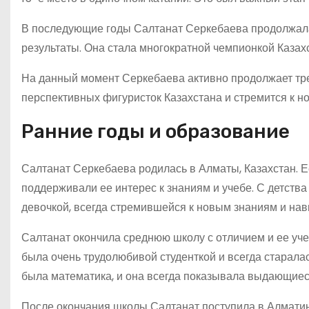
В последующие годы Салтанат Серкебаева продолжала
результаты. Она стала многократной чемпионкой Каза
На данный момент Серкебаева активно продолжает тре
перспективных фигуристок Казахстана и стремится к н
Ранние годы и образование
Салтанат Серкебаева родилась в Алматы, Казахстан. 
поддерживали ее интерес к знаниям и учебе. С детств
девочкой, всегда стремившейся к новым знаниям и нав
Салтанат окончила среднюю школу с отличием и ее уч
была очень трудолюбивой студенткой и всегда старала
была математика, и она всегда показывала выдающиеся
После окончания школы Салтанат поступила в Алматинс