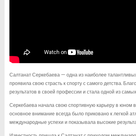
Салтанат Серкебаева — одна из наиболее талантливых 
проявила свою страсть к спорту с самого детства. Бла
результатов в своей профессии и стала одной из самы
Серкебаева начала свою спортивную карьеру в юном в
основное внимание всегда было приковано к легкой атл
международные успехи и показывала высокие результ
Известность пришла к Салтанат с приходом междунаро