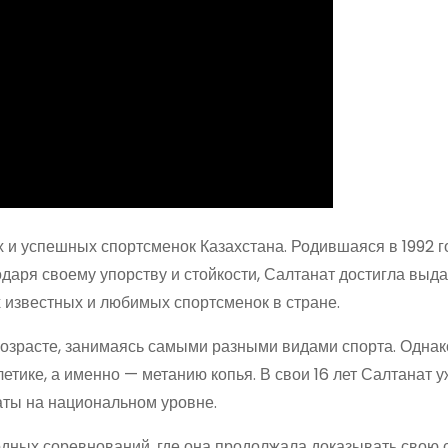
и успешных спортсменок Казахстана. Родившаяся в 1992 го
годаря своему упорству и стойкости, Салтанат достигла вы
х известных и любимых спортсменок в стране.
озрасте, занимаясь самыми разными видами спорта. Однак
етике, а именно — метанию копья. В свои 16 лет Салтанат 
аты на национальном уровне.
дных соревнований, где она продолжала доказывать свою 