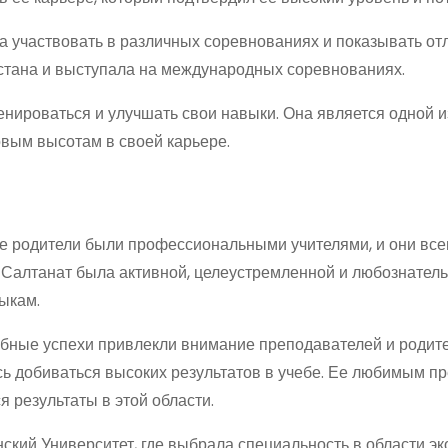
 участвовать в различных соревнованиях и показывать от
хстана и выступала на международных соревнованиях.
нироваться и улучшать свои навыки. Она является одной 
овым высотам в своей карьере.
Ее родители были профессиональными учителями, и они все
а Салтанат была активной, целеустремленной и любознател
ыкам.
ебные успехи привлекли внимание преподавателей и родит
сь добиваться высоких результатов в учебе. Ее любимым п
 результаты в этой области.
кий Университет, где выбрала специальность в области эк