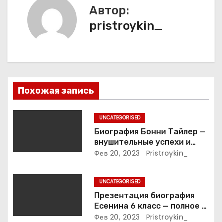
п
Автор:
pristroykin_
о
з
а
п
Похожая запись
и
UNCATEGORISED
с
Биография Бонни Тайлер —
внушительные успехи и
я
интимные подробности
Фев 20, 2023
Pristroykin_
жизни великой певицы
м
UNCATEGORISED
Презентация биография
Есенина 6 класс — полное и
подробное описание жизни
Фев 20, 2023
Pristroykin_