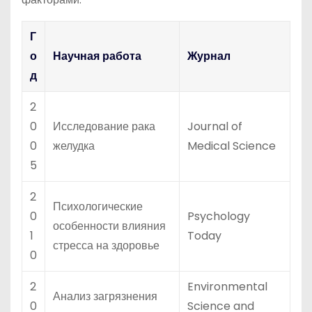
Г
о
Научная работа
Журнал
д
2
0
Исследование рака
Journal of
0
желудка
Medical Science
5
2
Психологические
0
Psychology
особенности влияния
1
Today
стресса на здоровье
0
2
Environmental
Анализ загрязнения
0
Science and