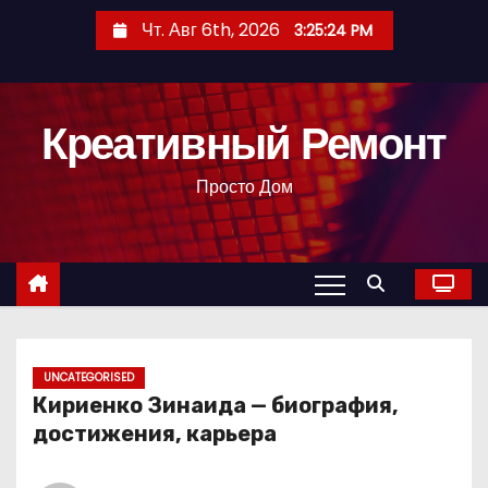
П
Чт. Авг 6th, 2026
3:25:25 PM
е
р
е
Креативный Ремонт
й
т
Просто Дом
и
к
с
о
д
е
р
UNCATEGORISED
Кириенко Зинаида — биография,
ж
достижения, карьера
и
м