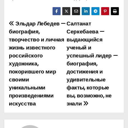
Эльдар Лебедев —
Салтанат
Н
биография,
Серкебаева —
а
творчество и личная
выдающийся
жизнь известного
ученый и
в
российского
успешный лидер —
и
художника,
биография,
покорившего мир
достижения и
г
своими
удивительные
а
уникальными
факты, которые
произведениями
вы, возможно, не
ц
искусства
знали
и
я