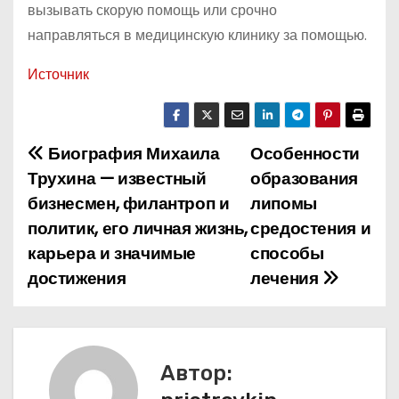
вызывать скорую помощь или срочно
направляться в медицинскую клинику за помощью.
Источник
Биография Михаила
Особенности
Н
Трухина — известный
образования
а
бизнесмен, филантроп и
липомы
политик, его личная жизнь,
средостения и
в
карьера и значимые
способы
и
достижения
лечения
г
а
Автор:
ц