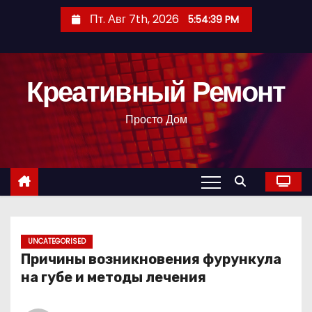
П
Пт. Авг 7th, 2026
5:54:40 PM
е
р
е
Креативный Ремонт
й
т
Просто Дом
и
к
с
о
д
е
р
UNCATEGORISED
Причины возникновения фурункула
ж
на губе и методы лечения
и
м