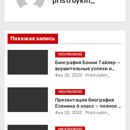
pristroykin_
и
я
п
Похожая запись
о
з
UNCATEGORISED
Биография Бонни Тайлер —
а
внушительные успехи и
интимные подробности
Фев 20, 2023
Pristroykin_
п
жизни великой певицы
и
UNCATEGORISED
Презентация биография
с
Есенина 6 класс — полное и
подробное описание жизни
Фев 20, 2023
Pristroykin_
я
и творчества выдающегося
русского поэта
м
UNCATEGORISED