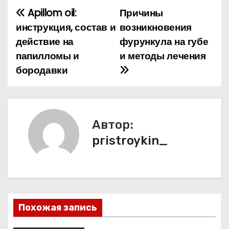
Apillom oil:
Причины
Н
инструкция, состав и
возникновения
а
действие на
фурункула на губе
папилломы и
и методы лечения
в
бородавки
и
г
а
Автор:
pristroykin_
ц
и
я
п
Похожая запись