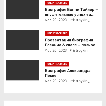
о
UNCATEGORISED
з
Биография Бонни Тайлер —
внушительные успехи и
а
интимные подробности
Фев 20, 2023
Pristroykin_
жизни великой певицы
п
UNCATEGORISED
и
Презентация биография
Есенина 6 класс — полное и
с
подробное описание жизни
Фев 20, 2023
Pristroykin_
и творчества выдающегося
я
русского поэта
UNCATEGORISED
м
Биография Александра
Песке
Фев 20, 2023
Pristroykin_