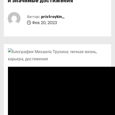
и значимые достижения
о
м
Автор:
pristroykin_
у
Фев 20, 2023