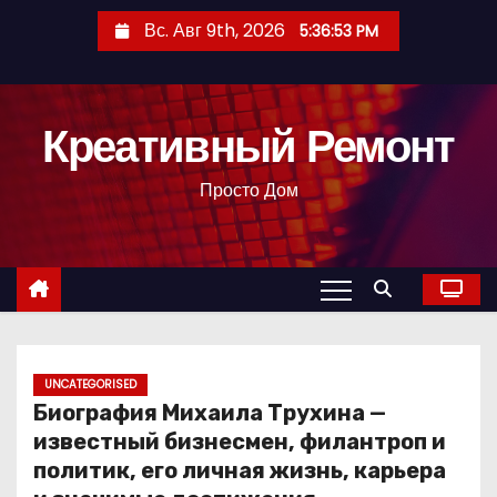
П
Вс. Авг 9th, 2026
5:36:54 PM
е
р
е
Креативный Ремонт
й
т
Просто Дом
и
к
с
о
д
е
р
UNCATEGORISED
Биография Михаила Трухина —
ж
известный бизнесмен, филантроп и
и
политик, его личная жизнь, карьера
м