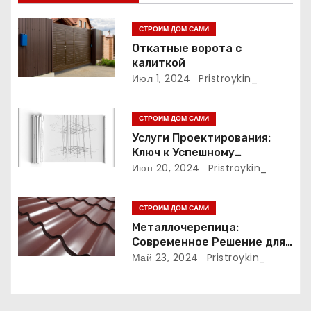
я
п
СТРОИМ ДОМ САМИ
Откатные ворота с
о
калиткой
Июл 1, 2024
Pristroykin_
з
а
СТРОИМ ДОМ САМИ
Услуги Проектирования:
п
Ключ к Успешному
Реализации Ваших Идей
Июн 20, 2024
Pristroykin_
и
с
СТРОИМ ДОМ САМИ
Металлочерепица:
я
Современное Решение для
Крыши
Май 23, 2024
Pristroykin_
м