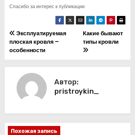
Спасибо за интерес к публикации
Эксплуатируемая
Какие бывают
Н
плоская кровля –
типы кровли
а
особенности
в
и
Автор:
г
pristroykin_
а
ц
и
Похожая запись