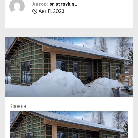
о
Автор:
pristroykin_
Авг 11, 2023
м
у
Кровля