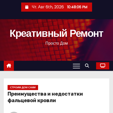
П
Чт. Авг 6th, 2026
10:48:07 PM
е
р
е
Креативный Ремонт
й
т
Просто Дом
и
к
с
о
д
е
р
СТРОИМ ДОМ САМИ
Преимущества и недостатки
ж
фальцевой кровли
и
м