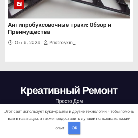
Антипробуксовочные траки: Обзор и
Преимущества
Окт 6, 2024
Pristroykin_
Креативный Ремонт
Просто Дом
Этот сайт использует куки-файлы и другие технологии, чтобы помочь
вам в навигации, а также предоставить лучший пользовательский
опыт.
OK
Сайт работает на WordPress
|
Тема: Newses, автор
Themeansar