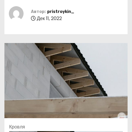
о
м
Автор:
pristroykin_
Дек 11, 2022
у
Кровля