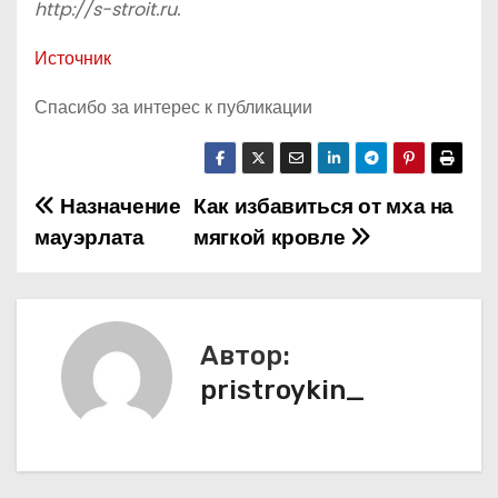
http://s-stroit.ru
.
Источник
Спасибо за интерес к публикации
Назначение
Как избавиться от мха на
Н
мауэрлата
мягкой кровле
а
в
и
Автор:
pristroykin_
г
а
ц