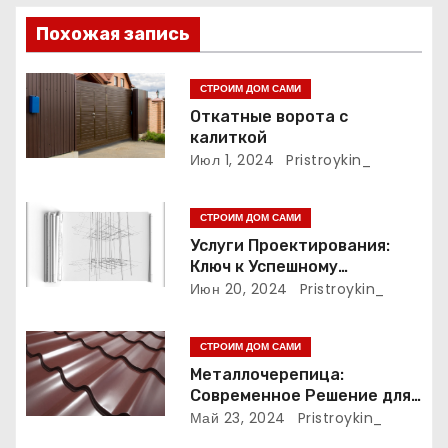
и
Похожая запись
я
СТРОИМ ДОМ САМИ
п
Откатные ворота с
калиткой
о
Июл 1, 2024
Pristroykin_
з
СТРОИМ ДОМ САМИ
а
Услуги Проектирования:
Ключ к Успешному
п
Реализации Ваших Идей
Июн 20, 2024
Pristroykin_
и
СТРОИМ ДОМ САМИ
с
Металлочерепица:
Современное Решение для
я
Крыши
Май 23, 2024
Pristroykin_