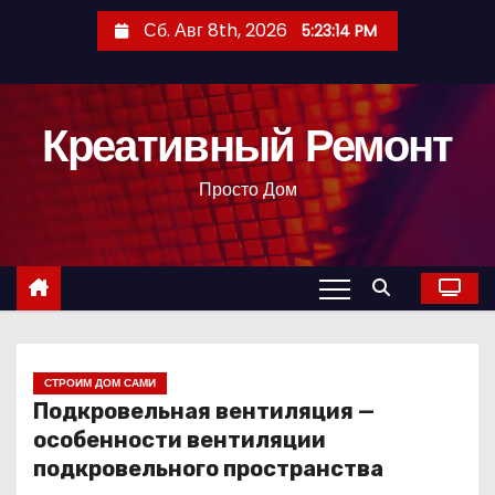
П
Сб. Авг 8th, 2026
5:23:15 PM
е
р
е
Креативный Ремонт
й
т
Просто Дом
и
к
с
о
д
е
р
СТРОИМ ДОМ САМИ
Подкровельная вентиляция —
ж
особенности вентиляции
и
подкровельного пространства
м