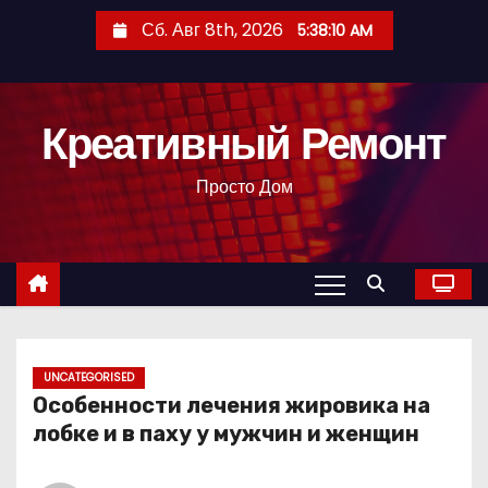
П
Сб. Авг 8th, 2026
5:38:11 AM
е
р
е
Креативный Ремонт
й
т
Просто Дом
и
к
с
о
д
е
р
UNCATEGORISED
Особенности лечения жировика на
ж
лобке и в паху у мужчин и женщин
и
м