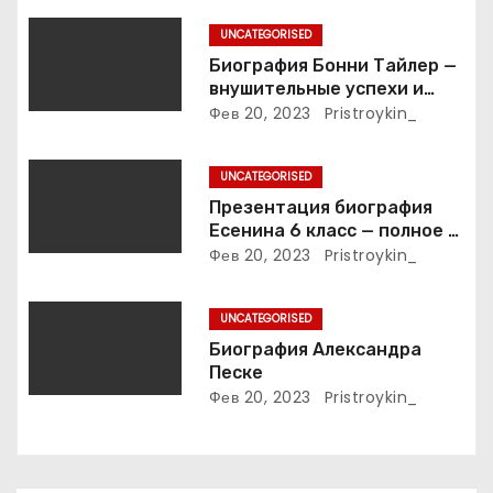
а
UNCATEGORISED
п
Биография Бонни Тайлер —
внушительные успехи и
и
интимные подробности
Фев 20, 2023
Pristroykin_
жизни великой певицы
с
UNCATEGORISED
я
Презентация биография
Есенина 6 класс — полное и
м
подробное описание жизни
Фев 20, 2023
Pristroykin_
и творчества выдающегося
русского поэта
UNCATEGORISED
Биография Александра
Песке
Фев 20, 2023
Pristroykin_