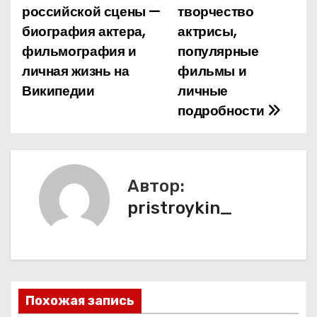
а
российской сцены —
творчество
биография актера,
актрисы,
в
фильмография и
популярные
и
личная жизнь на
фильмы и
Википедии
личные
г
подробности
а
ц
и
Автор:
pristroykin_
я
п
о
з
Похожая запись