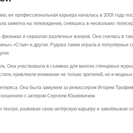
ако, ее профессиональная карьера началась в 2001 году по
ла заметна на телевидении, снявшись в нескольких телесе
фильмах и сериалах различных жанров. Она снялась в так
ины», «Стая» и других. Рудова также играла в популярных с
угих.
ель. Она участвовала в съемках для многих глянцевых журн
стиль привлекли внимание не только зрителей, но и модных 
интереса. Она была замужем за режиссером Игорем Трофим
 отношениях с актером Сергеем Юшкевичем.
и театре, развивая свою актёрскую карьеру и завоёвывая с