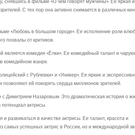
у, снявшись в фильме «О чем говорят мужчины». Ее яркая и
рителей. С тех пор она активно снимается в различных кин
ильме «Любовь в большом городе». Ее исполнение роли влю
го похвалы от критиков.
й является комедия «Ёлки». Ее комедийный талант и чару
 в комедийном жанре.
олицейский с Рублевки» и «Универ». Ее яркие и экспрессив
 позволяют ей покорять сердца миллионов зрителей.
е с Димитрием Назаровым. Это драматическая история о ж
й потенциал актрисы.
и развиваться в качестве актрисы. Ее талант, красота и
з самых успешных актрис в России, но и международной зв