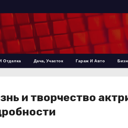
И Отделка
Дача, Участок
Гараж И Авто
Бизн
знь и творчество акт
дробности