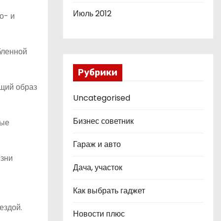
Июль 2012
о- и
бленной
Рубрики
ющий образ
Uncategorised
Бизнес советник
ные
Гараж и авто
изни
Дача, участок
Как выбрать гаджет
ездой.
Новости плюс