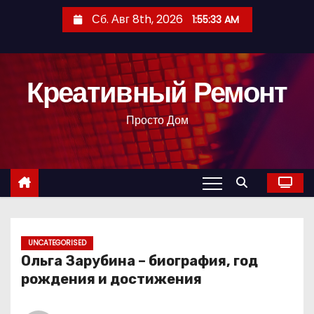
П
Сб. Авг 8th, 2026
1:55:34 AM
е
р
е
Креативный Ремонт
й
т
Просто Дом
и
к
с
о
д
е
р
UNCATEGORISED
Ольга Зарубина – биография, год
ж
рождения и достижения
и
м