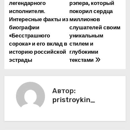
легендарного
рэпера, который
в
исполнителя.
покорил сердца
и
Интересные факты из
миллионов
биографии
слушателей своим
г
«Бесстрашного
уникальным
а
сорока» и его вклад в
стилем и
историю российской
глубокими
ц
эстрады
текстами
и
я
п
Автор:
pristroykin_
о
з
а