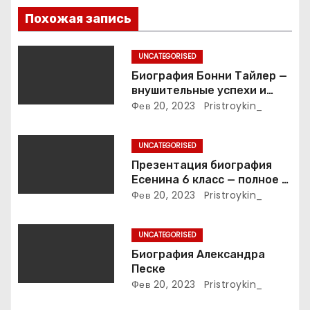
п
Похожая запись
и
UNCATEGORISED
с
Биография Бонни Тайлер —
внушительные успехи и
я
интимные подробности
Фев 20, 2023
Pristroykin_
жизни великой певицы
м
UNCATEGORISED
Презентация биография
Есенина 6 класс — полное и
подробное описание жизни
Фев 20, 2023
Pristroykin_
и творчества выдающегося
русского поэта
UNCATEGORISED
Биография Александра
Песке
Фев 20, 2023
Pristroykin_