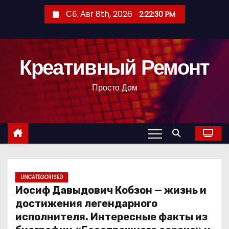
П
Сб. Авг 8th, 2026
2:22:31 PM
е
р
е
Креативный Ремонт
й
т
Просто Дом
и
к
с
о
д
е
р
UNCATEGORISED
Иосиф Давыдович Кобзон — жизнь и
ж
достижения легендарного
и
исполнителя. Интересные факты из
м