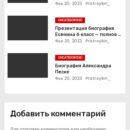
интимные подробности
Фев 20, 2023
Pristroykin_
п
жизни великой певицы
и
UNCATEGORISED
Презентация биография
с
Есенина 6 класс — полное и
подробное описание жизни
Фев 20, 2023
Pristroykin_
я
и творчества выдающегося
русского поэта
м
UNCATEGORISED
Биография Александра
Песке
Фев 20, 2023
Pristroykin_
Добавить комментарий
Для отправки комментария вам необходимо