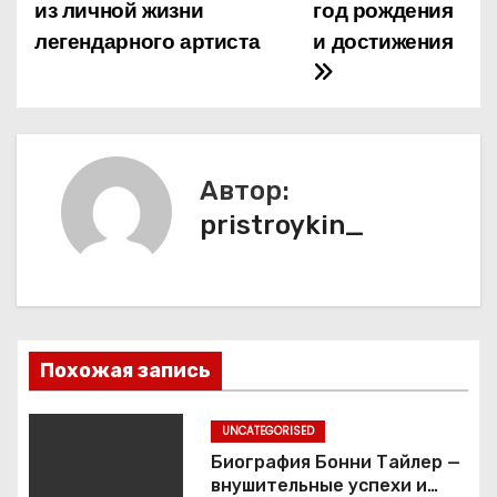
из личной жизни
год рождения
в
легендарного артиста
и достижения
и
г
а
Автор:
ц
pristroykin_
и
я
п
Похожая запись
о
з
UNCATEGORISED
Биография Бонни Тайлер —
а
внушительные успехи и