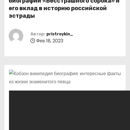
биографии «Бесстрашного сорока» и
о
его вклад в историю российской
м
эстрады
у
Автор:
pristroykin_
Фев 18, 2023