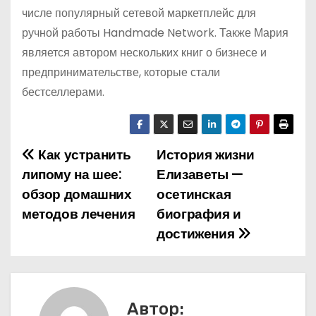
числе популярный сетевой маркетплейс для
ручной работы Handmade Network. Также Мария
является автором нескольких книг о бизнесе и
предпринимательстве, которые стали
бестселлерами.
Как устранить
История жизни
Н
липому на шее:
Елизаветы —
а
обзор домашних
осетинская
методов лечения
биография и
в
достижения
и
г
а
Автор: