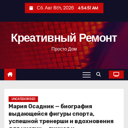
П
Сб. Авг 8th, 2026
4:54:52 AM
е
р
е
Креативный Ремонт
й
т
Просто Дом
и
к
с
о
д
е
р
UNCATEGORISED
Мария Осадник — биография
ж
выдающейся фигуры спорта,
и
успешной тренерши и вдохновения
м