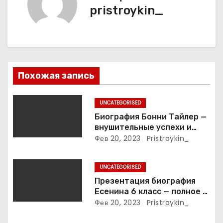
pristroykin_
ц
и
я
п
Похожая запись
о
UNCATEGORISED
з
Биография Бонни Тайлер —
внушительные успехи и
а
интимные подробности
Фев 20, 2023
Pristroykin_
жизни великой певицы
п
UNCATEGORISED
и
Презентация биография
Есенина 6 класс — полное и
с
подробное описание жизни
Фев 20, 2023
Pristroykin_
и творчества выдающегося
русского поэта