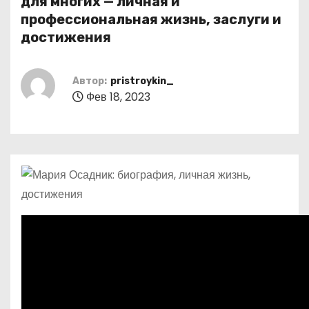
для многих — личная и
о
профессиональная жизнь, заслуги и
м
достижения
у
Автор:
pristroykin_
Фев 18, 2023