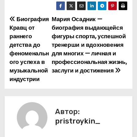
Биография
Мария Осадник —
Н
Кравц от
биография выдающейся
а
раннего
фигуры спорта, успешной
детства до
тренерши и вдохновения
в
феноменальн
для многих — личная и
и
ого успеха в
профессиональная жизнь,
музыкальной
заслуги и достижения
г
индустрии
а
ц
и
Автор:
pristroykin_
я