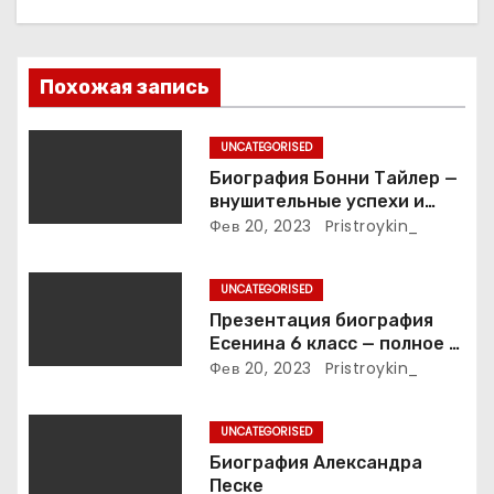
п
о
з
Похожая запись
а
UNCATEGORISED
п
Биография Бонни Тайлер —
внушительные успехи и
и
интимные подробности
Фев 20, 2023
Pristroykin_
жизни великой певицы
с
UNCATEGORISED
я
Презентация биография
Есенина 6 класс — полное и
м
подробное описание жизни
Фев 20, 2023
Pristroykin_
и творчества выдающегося
русского поэта
UNCATEGORISED
Биография Александра
Песке