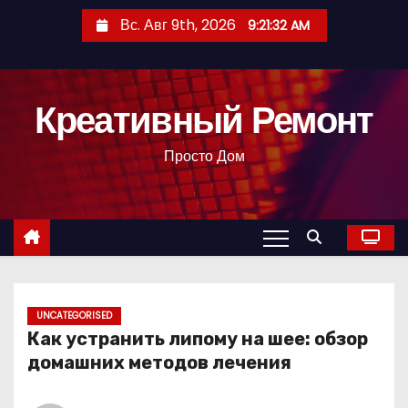
П
Вс. Авг 9th, 2026
9:21:33 AM
е
р
е
Креативный Ремонт
й
т
Просто Дом
и
к
с
о
д
е
р
UNCATEGORISED
Как устранить липому на шее: обзор
ж
домашних методов лечения
и
м