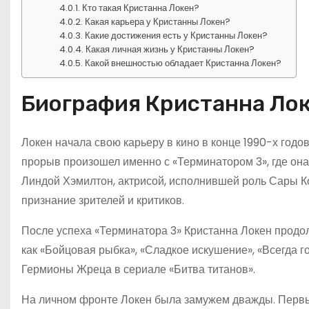
Кто такая Кристанна Локен?
Какая карьера у Кристанны Локен?
Какие достижения есть у Кристанны Локен?
Какая личная жизнь у Кристанны Локен?
Какой внешностью обладает Кристанна Локен?
Биография Кристанна Ло
Локен начала свою карьеру в кино в конце 1990-х год
прорыв произошел именно с «Терминатором 3», где он
Линдой Хэмилтон, актрисой, исполнившей роль Сары К
признание зрителей и критиков.
После успеха «Терминатора 3» Кристанна Локен продол
как «Бойцовая рыбка», «Сладкое искушение», «Всегда го
Гермионы Жреца в сериале «Битва титанов».
На личном фронте Локен была замужем дважды. Первы