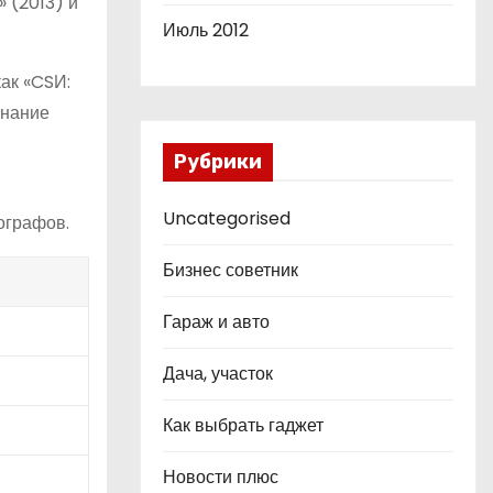
 (2013) и
Июль 2012
как «CSИ:
знание
Рубрики
и
Uncategorised
ографов.
Бизнес советник
Гараж и авто
Дача, участок
Как выбрать гаджет
Новости плюс