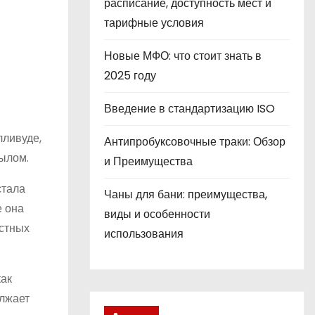
расписание, доступность мест и
тарифные условия
Новые МФО: что стоит знать в
2025 году
Введение в стандартизацию ISO
лливуде,
Антипробуксовочные траки: Обзор
пылом.
и Преимущества
стала
Чаны для бани: преимущества,
е она
виды и особенности
естных
использования
как
олжает