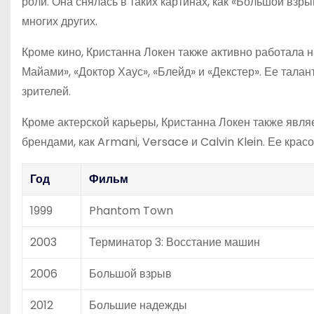
роли. Она снялась в таких картинах, как «Большой взр
многих других.
Кроме кино, Кристанна Локен также активно работала н
Майами», «Доктор Хаус», «Блейд» и «Декстер». Ее тал
зрителей.
Кроме актерской карьеры, Кристанна Локен также явля
брендами, как Armani, Versace и Calvin Klein. Ее кра
Год
Фильм
1999
Phantom Town
2003
Терминатор 3: Восстание машин
2006
Большой взрыв
2012
Большие надежды