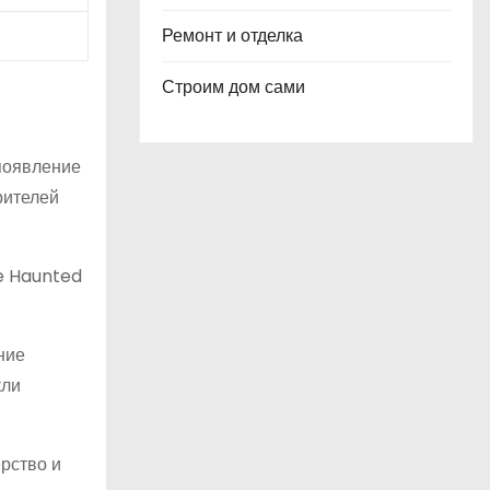
Ремонт и отделка
Строим дом сами
 появление
рителей
he Haunted
ние
кли
рство и