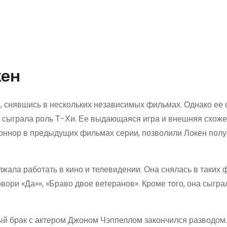
кен
ов, снявшись в нескольких независимых фильмах. Однако ее
а сыграла роль Т-Хи. Ее выдающаяся игра и внешняя схоже
оннор в предыдущих фильмах серии, позволили Локен полу
жала работать в кино и телевидении. Она снялась в таких
вори «Да»», «Браво двое ветеранов». Кроме того, она сыгра
й брак с актером Джоном Чэппеллом закончился разводом.