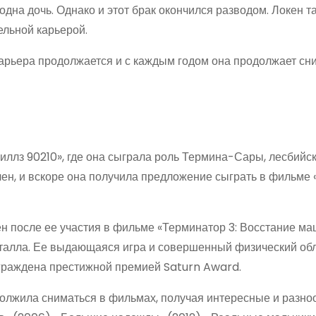
одна дочь. Однако и этот брак окончился разводом. Локен т
льной карьерой.
карьера продолжается и с каждым годом она продолжает сн
Хиллз 90210», где она сыграла роль Термина-Сары, лесбийс
ечен, и вскоре она получила предложение сыграть в фильм
н после ее участия в фильме «Терминатор 3: Восстание м
еталла. Ее выдающаяся игра и совершенный физический об
награждена престижной премией Saturn Award.
должила сниматься в фильмах, получая интересные и разн