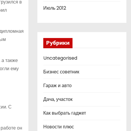
грузился в
Июль 2012
чил
 дипломная
ным
Рубрики
Uncategorised
 а также
огли ему
Бизнес советник
Гараж и авто
Дача, участок
ии. С
Как выбрать гаджет
Новости плюс
 работе он