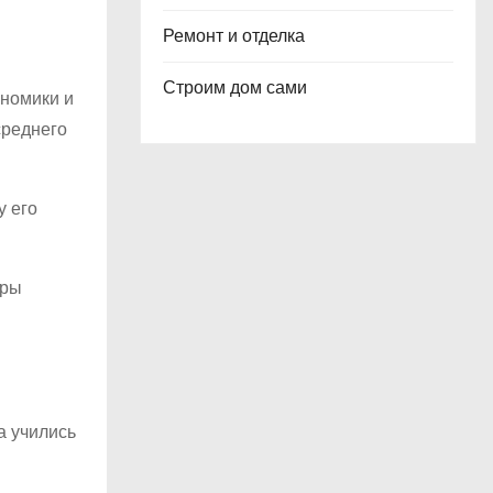
Ремонт и отделка
Строим дом сами
ономики и
среднего
у его
уры
а учились