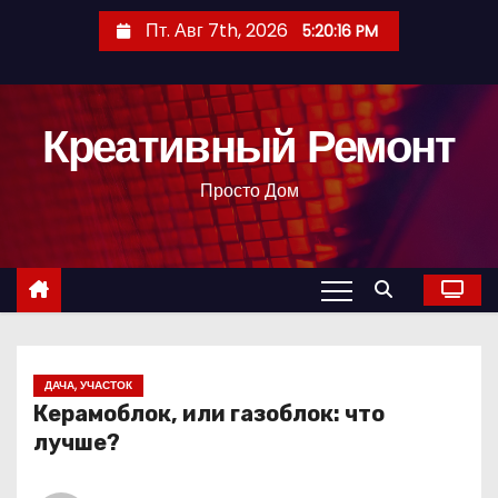
П
Пт. Авг 7th, 2026
5:20:17 PM
е
р
е
Креативный Ремонт
й
т
Просто Дом
и
к
с
о
д
е
р
ДАЧА, УЧАСТОК
Керамоблок, или газоблок: что
ж
лучше?
и
м