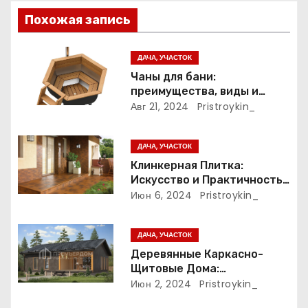
я
Похожая запись
п
ДАЧА, УЧАСТОК
о
Чаны для бани:
преимущества, виды и
з
особенности
Авг 21, 2024
Pristroykin_
использования
а
ДАЧА, УЧАСТОК
п
Клинкерная Плитка:
Искусство и Практичность
и
в Одном Материале
Июн 6, 2024
Pristroykin_
с
ДАЧА, УЧАСТОК
я
Деревянные Каркасно-
м
Щитовые Дома:
Экологичность и
Июн 2, 2024
Pristroykin_
Практичность