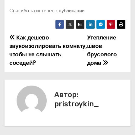
Спасибо за интерес к публикации
Как дешево
Утепление
Н
звукоизолировать комнату,
швов
а
чтобы не слышать
брусового
соседей?
дома
в
и
г
Автор:
а
pristroykin_
ц
и