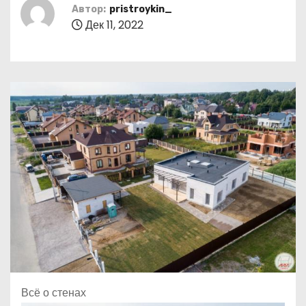
о
Автор:
pristroykin_
Дек 11, 2022
м
у
Всё о стенах