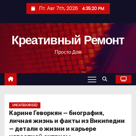
П
Пт. Авг 7th, 2026
4:35:21 PM
е
р
е
Креативный Ремонт
й
т
Просто Дом
и
к
с
о
д
е
р
UNCATEGORISED
Карине Геворкян — биография,
ж
личная жизнь и факты из Википедии
и
— детали о жизни и карьере
м