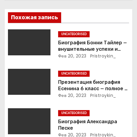
о
з
Похожая запись
а
UNCATEGORISED
п
Биография Бонни Тайлер —
внушительные успехи и
и
интимные подробности
Фев 20, 2023
Pristroykin_
жизни великой певицы
с
UNCATEGORISED
я
Презентация биография
Есенина 6 класс — полное и
м
подробное описание жизни
Фев 20, 2023
Pristroykin_
и творчества выдающегося
русского поэта
UNCATEGORISED
Биография Александра
Песке
Фев 20, 2023
Pristroykin_