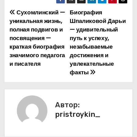
Сухомлинский —
Биография
Н
уникальная жизнь,
Шпаликовой Дарьи
а
полная подвигов и
— удивительный
посвящения —
путь к успеху,
в
краткая биография
незабываемые
и
значимого педагога
достижения и
и писателя
увлекательные
г
факты
а
ц
и
Автор:
pristroykin_
я
п