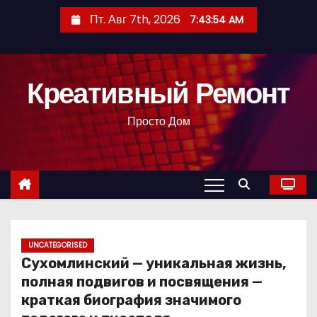
П
Пт. Авг 7th, 2026
7:43:55 AM
е
р
е
Креативный Ремонт
й
т
Просто Дом
и
к
с
о
д
е
р
UNCATEGORISED
Сухомлинский — уникальная жизнь,
ж
полная подвигов и посвящения —
и
краткая биография значимого
м