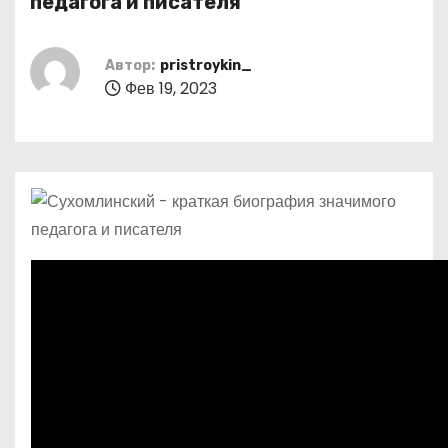
педагога и писателя
о
м
Автор:
pristroykin_
у
Фев 19, 2023