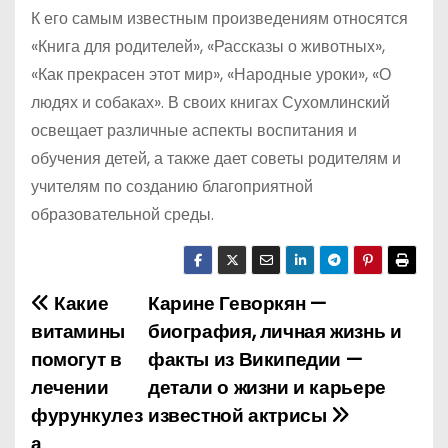
К его самым известным произведениям относятся
«Книга для родителей», «Рассказы о животных»,
«Как прекрасен этот мир», «Народные уроки», «О
людях и собаках». В своих книгах Сухомлинский
освещает различные аспекты воспитания и
обучения детей, а также дает советы родителям и
учителям по созданию благоприятной
образовательной среды.
Какие
Карине Геворкян —
Н
витамины
биография, личная жизнь и
а
помогут в
факты из Википедии —
лечении
детали о жизни и карьере
в
фурункулез
известной актрисы
и
а