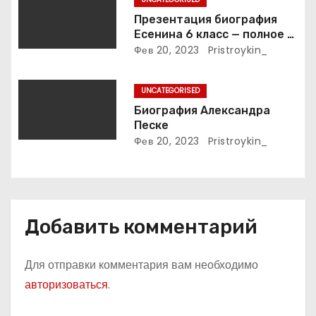
и
Презентация биография
с
Есенина 6 класс — полное и
подробное описание жизни
Фев 20, 2023
Pristroykin_
я
и творчества выдающегося
русского поэта
м
UNCATEGORISED
Биография Александра
Песке
Фев 20, 2023
Pristroykin_
Добавить комментарий
Для отправки комментария вам необходимо
авторизоваться
.