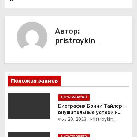
г
а
Автор:
ц
pristroykin_
и
я
п
Похожая запись
о
з
UNCATEGORISED
Биография Бонни Тайлер —
а
внушительные успехи и
интимные подробности
Фев 20, 2023
Pristroykin_
п
жизни великой певицы
UNCATEGORISED