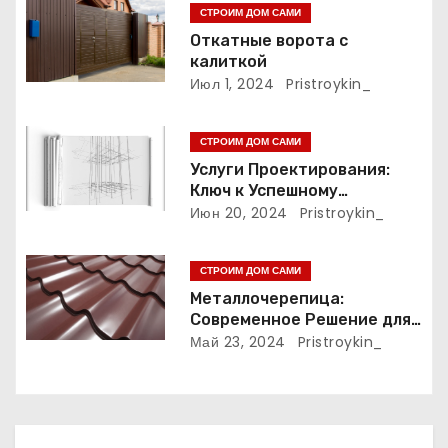
я
СТРОИМ ДОМ САМИ
п
Откатные ворота с
калиткой
о
Июл 1, 2024
Pristroykin_
з
СТРОИМ ДОМ САМИ
а
Услуги Проектирования:
Ключ к Успешному
п
Реализации Ваших Идей
Июн 20, 2024
Pristroykin_
и
СТРОИМ ДОМ САМИ
с
Металлочерепица:
Современное Решение для
я
Крыши
Май 23, 2024
Pristroykin_
м