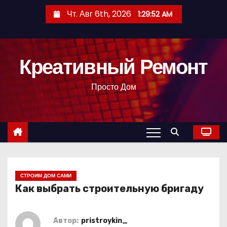
П
Чт. Авг 6th, 2026
1:29:53 AM
е
р
е
Креативный Ремонт
й
т
Просто Дом
и
к
с
о
д
е
р
СТРОИМ ДОМ САМИ
Как выбрать строительную бригаду
ж
и
м
Автор:
pristroykin_