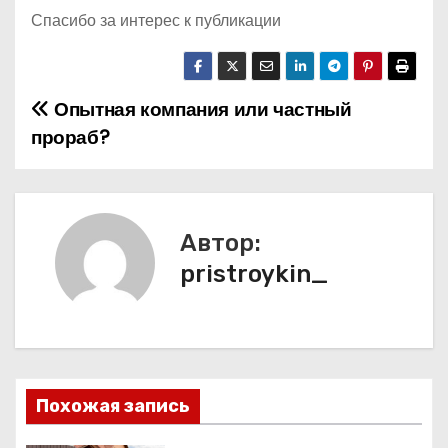
Спасибо за интерес к публикации
Опытная компания или частный
Н
прораб?
а
в
и
Автор:
pristroykin_
г
а
ц
и
Похожая запись