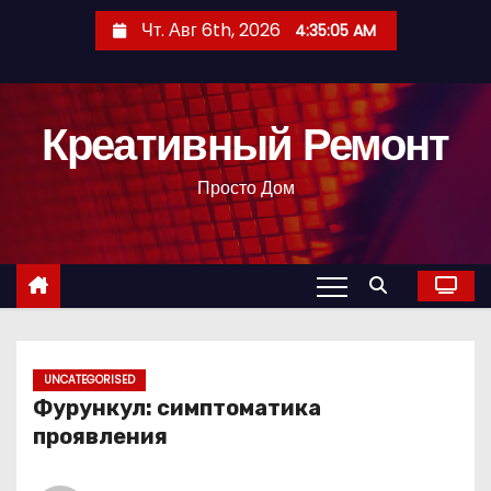
П
Чт. Авг 6th, 2026
4:35:07 AM
е
р
е
Креативный Ремонт
й
т
Просто Дом
и
к
с
о
д
е
р
UNCATEGORISED
Фурункул: симптоматика
ж
проявления
и
м