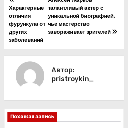
Н
Характерные
талантливый актер с
а
отличия
уникальной биографией,
фурункула от
чье мастерство
в
других
завораживает зрителей
и
заболеваний
г
а
Автор:
ц
pristroykin_
и
я
п
Похожая запись
о