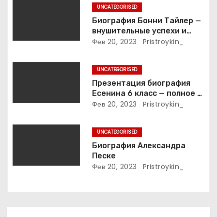
з
UNCATEGORISED
Биография Бонни Тайлер —
а
внушительные успехи и
интимные подробности
Фев 20, 2023
Pristroykin_
п
жизни великой певицы
и
UNCATEGORISED
Презентация биография
с
Есенина 6 класс — полное и
подробное описание жизни
Фев 20, 2023
Pristroykin_
я
и творчества выдающегося
русского поэта
м
UNCATEGORISED
Биография Александра
Песке
Фев 20, 2023
Pristroykin_