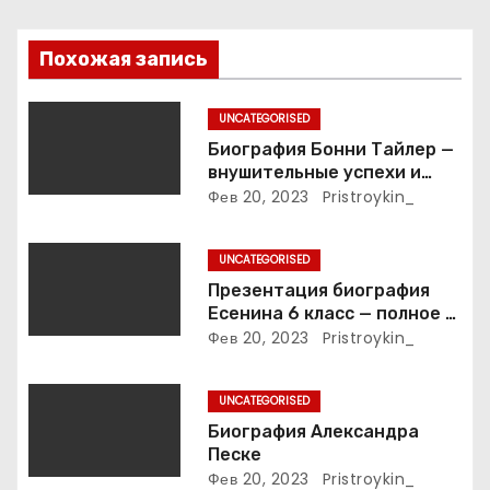
п
о
Похожая запись
з
UNCATEGORISED
а
Биография Бонни Тайлер —
внушительные успехи и
п
интимные подробности
Фев 20, 2023
Pristroykin_
жизни великой певицы
и
UNCATEGORISED
с
Презентация биография
Есенина 6 класс — полное и
я
подробное описание жизни
Фев 20, 2023
Pristroykin_
и творчества выдающегося
м
русского поэта
UNCATEGORISED
Биография Александра
Песке
Фев 20, 2023
Pristroykin_