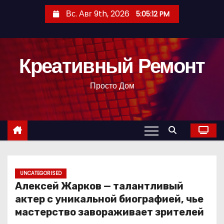
П
Вс. Авг 9th, 2026
5:05:13 PM
е
р
е
Креативный Ремонт
й
т
Просто Дом
и
к
с
о
д
е
р
UNCATEGORISED
Алексей Жарков — талантливый
ж
актер с уникальной биографией, чье
и
мастерство завораживает зрителей
м