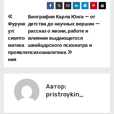
Биография Карла Юнга — от
Н
Фурунк
детства до научных вершин —
а
ул:
рассказ о жизни, работе и
симпто
влиянии выдающегося
в
матика
швейцарского психиатра и
и
проявле
психоаналитика
ния
г
а
ц
Автор:
и
pristroykin_
я