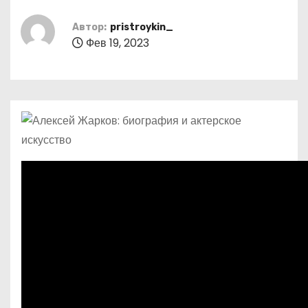
о
м
Автор:
pristroykin_
Фев 19, 2023
у