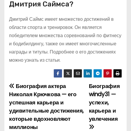
Дмитрия Саймса?
Дмитрий Саймс имеет множество достижений в
области спорта и тренировок. Он является
победителем множества соревнований по фитнесу
и бодибилдингу, также он имеет многочисленные
награды и титулы. Подробнее о его достижениях
можно узнать из статьи.
Биография актера
Биография
Н
Николая Крючкова — его
windy31 —
а
успешная карьера и
успехи,
удивительные достижения,
карьера и
в
которые вдохновляют
увлечения
и
миллионы