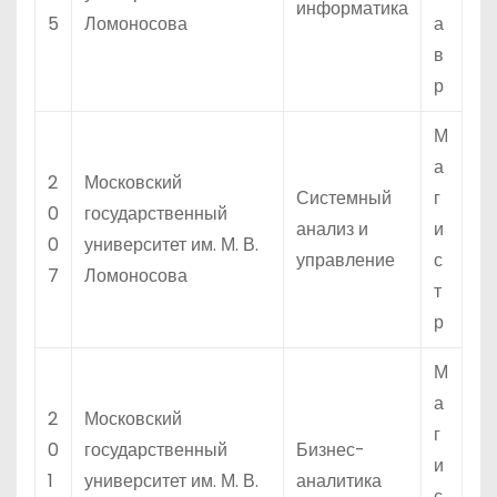
информатика
5
Ломоносова
а
в
р
М
а
2
Московский
Системный
г
0
государственный
анализ и
и
0
университет им. М. В.
управление
с
7
Ломоносова
т
р
М
а
2
Московский
г
0
государственный
Бизнес-
и
1
университет им. М. В.
аналитика
с