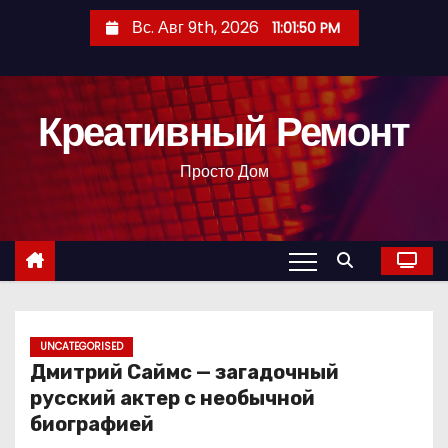
П
Вс. Авг 9th, 2026
11:01:51 PM
е
р
е
Креативный Ремонт
й
т
Просто Дом
и
к
с
о
д
е
р
UNCATEGORISED
Дмитрий Саймс — загадочный
ж
русский актер с необычной
и
биографией
м