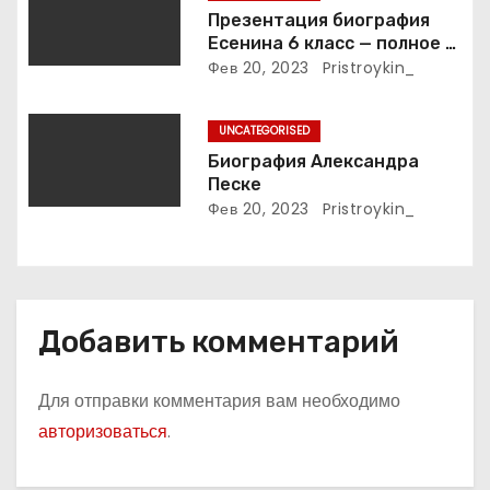
Презентация биография
с
Есенина 6 класс — полное и
подробное описание жизни
Фев 20, 2023
Pristroykin_
я
и творчества выдающегося
русского поэта
м
UNCATEGORISED
Биография Александра
Песке
Фев 20, 2023
Pristroykin_
Добавить комментарий
Для отправки комментария вам необходимо
авторизоваться
.