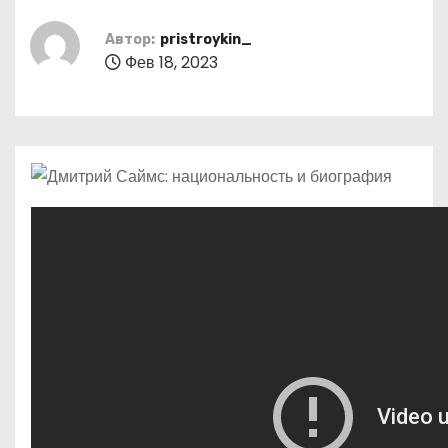
о
м
Автор:
pristroykin_
Фев 18, 2023
у