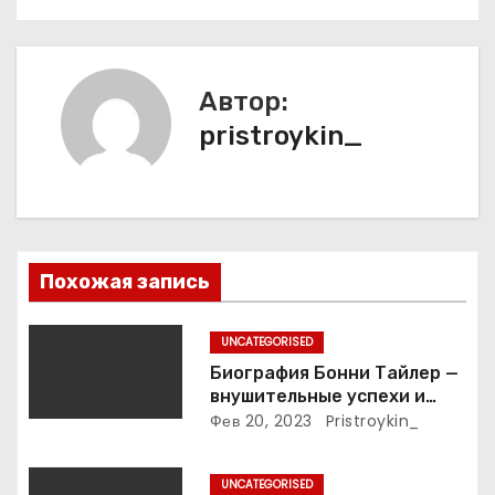
г
а
Автор:
ц
pristroykin_
и
я
п
Похожая запись
о
з
UNCATEGORISED
Биография Бонни Тайлер —
а
внушительные успехи и
интимные подробности
Фев 20, 2023
Pristroykin_
п
жизни великой певицы
и
UNCATEGORISED