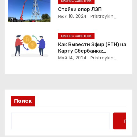
БИЗНЕС СОВЕТНИК
а
Стойки опор ЛЭП
Июл 18, 2024
Pristroykin_
п
и
БИЗНЕС СОВЕТНИК
Как Вывести Эфир (ETH) на
с
Карту Сбербанка:
Пошаговое Руководство
Май 14, 2024
Pristroykin_
я
м
Поиск
Поис