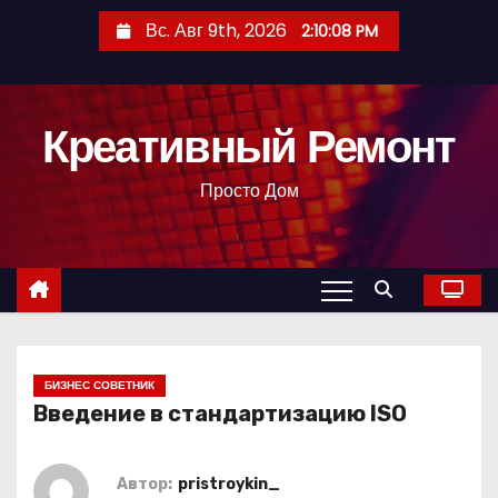
П
Вс. Авг 9th, 2026
2:10:08 PM
е
р
е
Креативный Ремонт
й
т
Просто Дом
и
к
с
о
д
е
р
БИЗНЕС СОВЕТНИК
Введение в стандартизацию ISO
ж
и
м
Автор:
pristroykin_