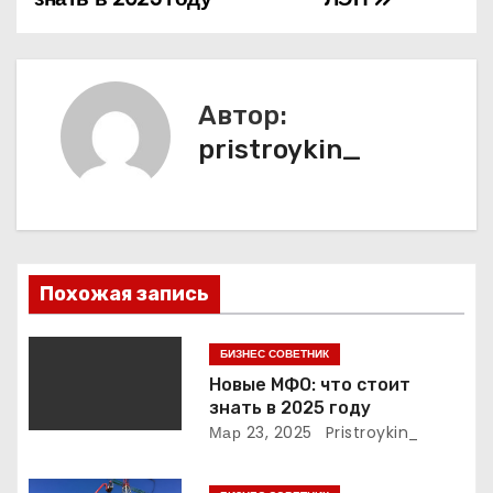
а
в
и
Автор:
pristroykin_
г
а
ц
и
Похожая запись
я
БИЗНЕС СОВЕТНИК
п
Новые МФО: что стоит
знать в 2025 году
о
Мар 23, 2025
Pristroykin_
з