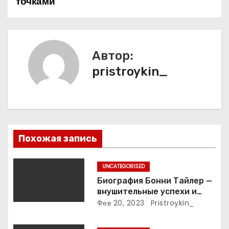
точками
и
г
а
Автор:
pristroykin_
ц
и
я
п
Похожая запись
о
UNCATEGORISED
з
Биография Бонни Тайлер —
внушительные успехи и
а
интимные подробности
Фев 20, 2023
Pristroykin_
жизни великой певицы
п