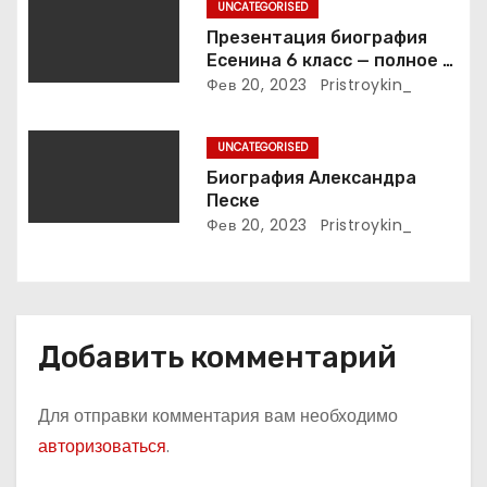
UNCATEGORISED
и
Презентация биография
Есенина 6 класс — полное и
с
подробное описание жизни
Фев 20, 2023
Pristroykin_
и творчества выдающегося
я
русского поэта
UNCATEGORISED
м
Биография Александра
Песке
Фев 20, 2023
Pristroykin_
Добавить комментарий
Для отправки комментария вам необходимо
авторизоваться
.