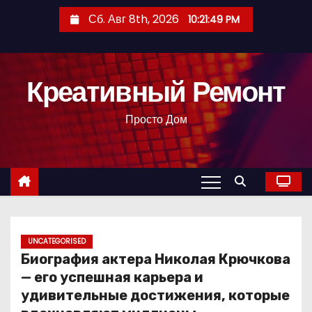
П
Сб. Авг 8th, 2026
10:21:50 PM
е
р
е
Креативный Ремонт
й
т
Просто Дом
и
к
с
о
д
е
р
UNCATEGORISED
Биография актера Николая Крючкова
ж
— его успешная карьера и
и
удивительные достижения, которые
м