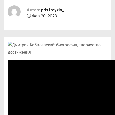
о
м
Автор:
pristroykin_
Фев 20, 2023
у