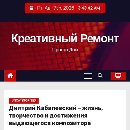
П
Пт. Авг 7th, 2026
3:43:43 AM
е
р
е
Креативный Ремонт
й
т
Просто Дом
и
к
с
о
д
е
р
UNCATEGORISED
Дмитрий Кабалевский – жизнь,
ж
творчество и достижения
и
выдающегося композитора
м