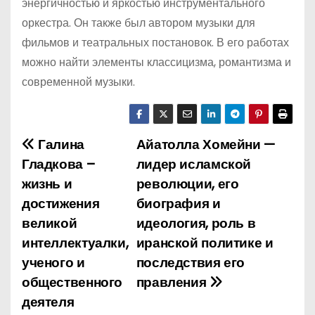
энергичностью и яркостью инструментального
оркестра. Он также был автором музыки для
фильмов и театральных постановок. В его работах
можно найти элементы классицизма, романтизма и
современной музыки.
Галина
Айатолла Хомейни —
Н
Гладкова –
лидер исламской
а
жизнь и
революции, его
достижения
биография и
в
великой
идеология, роль в
и
интеллектуалки,
иранской политике и
ученого и
последствия его
г
общественного
правления
а
деятеля