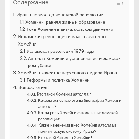
Содержание
Иран в период до исламской революции
Хомейни: ранняя жизнь и образование
Роль Хомейни в антишаховском движении
Исламская революция и власть аятоллы
Хомейни
Исламская революция 1979 года
Аятолла Хомейни и установление исламской
республики
Хомейни в качестве верховного лидера Ирана
Реформы и политика Хомейни
Вопрос-ответ:
Кто такой Хомейни аятолла?
Каковы основные этапы биографии Хомейни
аятоллы?
Какая роль Хомейни аятоллы в исламской
революции?
Какие изменения внес Хомейни аятолла в
политическую систему Ирана?
Кто такой Аятолла Хомейни?