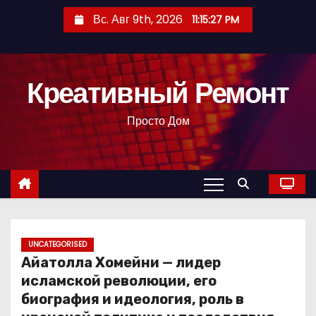
П
Вс. Авг 9th, 2026
11:15:28 PM
е
р
е
Креативный Ремонт
й
т
Просто Дом
и
к
с
о
д
е
р
UNCATEGORISED
Айатолла Хомейни — лидер
ж
исламской революции, его
и
биография и идеология, роль в
м