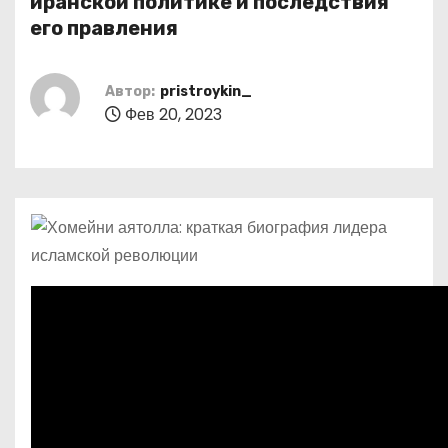
иранской политике и последствия
о
его правления
м
у
Автор:
pristroykin_
Фев 20, 2023