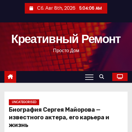
П
Сб. Авг 8th, 2026
5:04:07 AM
е
р
е
Креативный Ремонт
й
т
Просто Дом
и
к
с
о
д
е
р
UNCATEGORISED
Биография Сергея Майорова —
ж
известного актера, его карьера и
и
жизнь
м