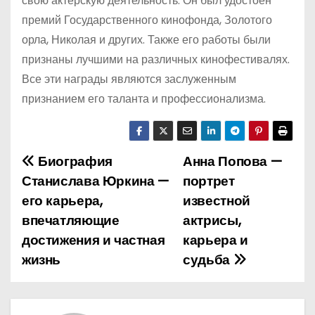
свою актерскую деятельность. Он был удостоен
премий Государственного кинофонда, Золотого
орла, Николая и других. Также его работы были
признаны лучшими на различных кинофестивалях.
Все эти награды являются заслуженным
признанием его таланта и профессионализма.
Биография
Анна Попова —
Н
Станислава Юркина —
портрет
а
его карьера,
известной
впечатляющие
актрисы,
в
достижения и частная
карьера и
и
жизнь
судьба
г
а