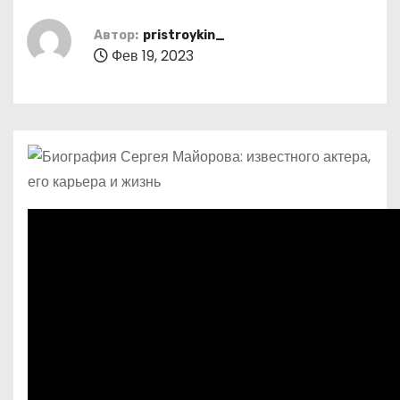
о
м
Автор:
pristroykin_
Фев 19, 2023
у