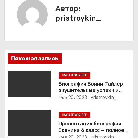
Автор:
ц
pristroykin_
и
я
п
Похожая запись
о
з
UNCATEGORISED
Биография Бонни Тайлер —
а
внушительные успехи и
интимные подробности
Фев 20, 2023
Pristroykin_
п
жизни великой певицы
и
UNCATEGORISED
Презентация биография
с
Есенина 6 класс — полное и
подробное описание жизни
Фев 20, 2023
Pristroykin_