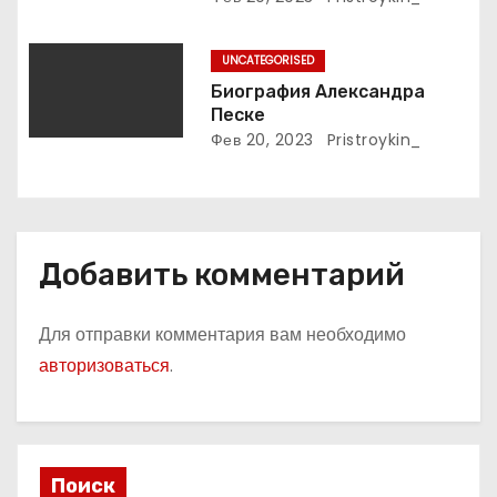
я
и творчества выдающегося
русского поэта
м
UNCATEGORISED
Биография Александра
Песке
Фев 20, 2023
Pristroykin_
Добавить комментарий
Для отправки комментария вам необходимо
авторизоваться
.
Поиск