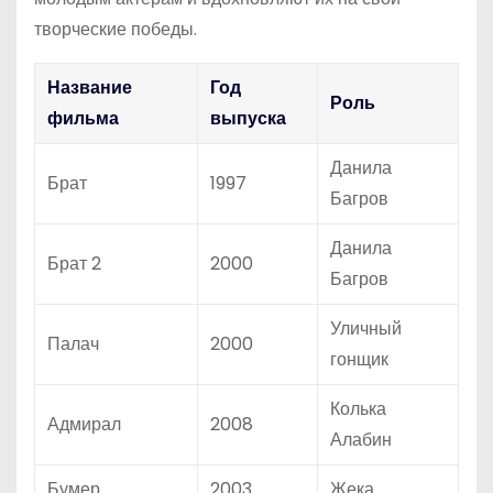
творческие победы.
Название
Год
Роль
фильма
выпуска
Данила
Брат
1997
Багров
Данила
Брат 2
2000
Багров
Уличный
Палач
2000
гонщик
Колька
Адмирал
2008
Алабин
Бумер
2003
Жека