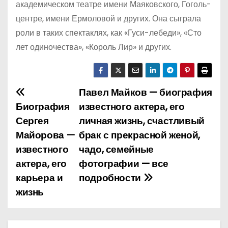
академическом театре имени Маяковского, Гоголь-
центре, имени Ермоловой и других. Она сыграла
роли в таких спектаклях, как «Гуси-лебеди», «Сто
лет одиночества», «Король Лир» и других.
Павел Майков — биография
Н
Биография
известного актера, его
а
Сергея
личная жизнь, счастливый
Майорова —
брак с прекрасной женой,
в
известного
чадо, семейные
и
актера, его
фотографии — все
карьера и
подробности
г
жизнь
а
ц