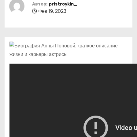
о
Автор:
pristroykin_
Фев 19, 2023
м
у