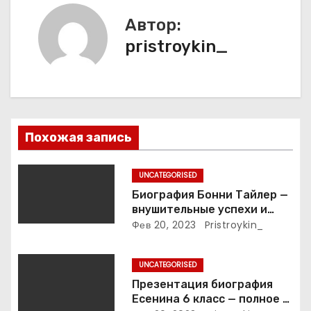
и
Автор:
pristroykin_
я
п
о
з
Похожая запись
а
UNCATEGORISED
п
Биография Бонни Тайлер —
внушительные успехи и
и
интимные подробности
Фев 20, 2023
Pristroykin_
жизни великой певицы
с
UNCATEGORISED
я
Презентация биография
Есенина 6 класс — полное и