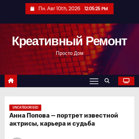
П
Пн. Авг 10th, 2026
12:05:26 PM
е
р
е
Креативный Ремонт
й
т
Просто Дом
и
к
с
о
д
е
р
UNCATEGORISED
Анна Попова — портрет известной
ж
актрисы, карьера и судьба
и
м