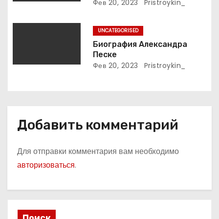
м
подробное описание жизни
Фев 20, 2023
Pristroykin_
и творчества выдающегося
русского поэта
UNCATEGORISED
Биография Александра
Песке
Фев 20, 2023
Pristroykin_
Добавить комментарий
Для отправки комментария вам необходимо
авторизоваться
.
Поиск